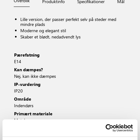
Overblik
Produktinfo
Specifikationer
Mål
Fi
Lille version, der passer perfekt selv på steder med
mindre plads
Moderne og elegant stil
Skaber et blødt, nedadvendt lys
Pærefatning
E14
Kan dæmpes?
Nej, kan ikke dæmpes
IP-vurdering
IP20
Område
Indendørs
Primært materiale
Metal