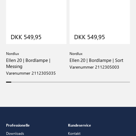
DKK 549,95
DKK 549,95
Nordlux
Nordlux
N
Ellen 20 | Bordlampe |
Ellen 20 | Bordlampe | Sort
E
Messing
s
Varenummer 2112305003
Varenummer 2112305035
V
Professionelle
Kundeservice
Downloads
Kontakt