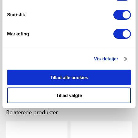
Statistik
Marketing
DKK 49,95
Vis detaljer
Nordlux
Oja Side entry base | Tilbehør
| Hvid
Tillad alle cookies
Varenummer 2410010001
Tillad valgte
Relaterede produkter