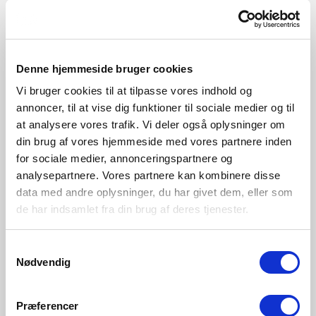
Indendørs
Primært materiale
Plast
Denne hjemmeside bruger cookies
Vi bruger cookies til at tilpasse vores indhold og
Sort
Hvid
annoncer, til at vise dig funktioner til sociale medier og til
2210626103
2210626101
at analysere vores trafik. Vi deler også oplysninger om
din brug af vores hjemmeside med vores partnere inden
for sociale medier, annonceringspartnere og
analysepartnere. Vores partnere kan kombinere disse
data med andre oplysninger, du har givet dem, eller som
de har indsamlet fra din brug af deres tjenester.
Samtykkevalg
Nødvendig
Præferencer