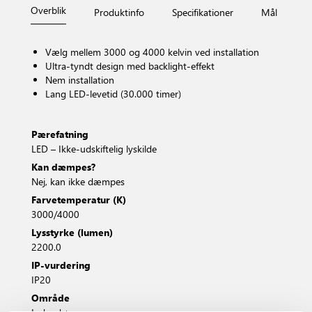
Overblik
Produktinfo
Specifikationer
Mål
Fi
Vælg mellem 3000 og 4000 kelvin ved installation
Ultra-tyndt design med backlight-effekt
Nem installation
Lang LED-levetid (30.000 timer)
Pærefatning
LED – Ikke-udskiftelig lyskilde
Kan dæmpes?
Nej, kan ikke dæmpes
Farvetemperatur (K)
3000/4000
Lysstyrke (lumen)
2200.0
IP-vurdering
IP20
Område