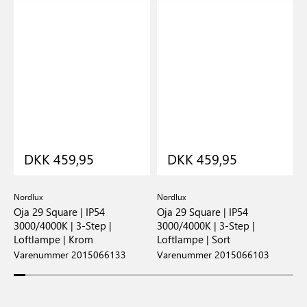
DKK 459,95
DKK 459,95
Nordlux
Nordlux
N
Oja 29 Square | IP54
Oja 29 Square | IP54
O
3000/4000K | 3-Step |
3000/4000K | 3-Step |
L
Loftlampe | Krom
Loftlampe | Sort
V
Varenummer 2015066133
Varenummer 2015066103