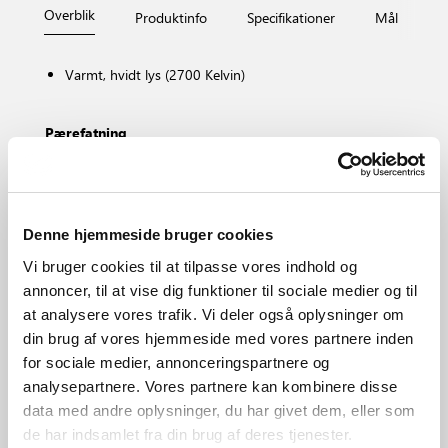
Overblik
Produktinfo
Specifikationer
Mål
Fi
Varmt, hvidt lys (2700 Kelvin)
Pærefatning
GU10
Kan dæmpes?
Nej, kan ikke dæmpes
Farvetemperatur (K)
Denne hjemmeside bruger cookies
2700
Vi bruger cookies til at tilpasse vores indhold og
Lysstyrke (lumen)
annoncer, til at vise dig funktioner til sociale medier og til
450.0
at analysere vores trafik. Vi deler også oplysninger om
Område
din brug af vores hjemmeside med vores partnere inden
Forskelligt (afhænger af placering)
for sociale medier, annonceringspartnere og
Primært materiale
analysepartnere. Vores partnere kan kombinere disse
Glas
data med andre oplysninger, du har givet dem, eller som
de har indsamlet fra din brug af deres tjenester.