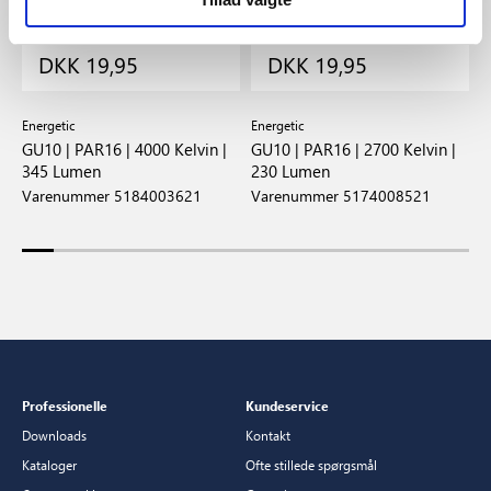
DKK 19,95
DKK 19,95
Energetic
Energetic
E
GU10 | PAR16 | 4000 Kelvin |
GU10 | PAR16 | 2700 Kelvin |
G
345 Lumen
230 Lumen
K
Varenummer 5184003621
Varenummer 5174008521
V
Professionelle
Kundeservice
Downloads
Kontakt
Kataloger
Ofte stillede spørgsmål