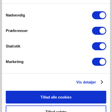
450 Lumen
345 Lumen
230 Lumen
345 Lumen
Samtykkevalg
5164003223
5184003621
5174008521
5174008623
Nødvendig
Præferencer
Statistik
Relaterede produkter
Marketing
Vis detaljer
Tillad alle cookies
Tillad valgte