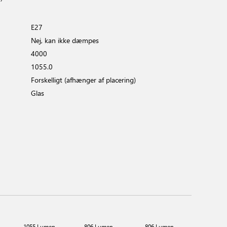
E27
Nej, kan ikke dæmpes
4000
1055.0
Forskelligt (afhænger af placering)
Glas
1055 L
1055 Lumen
806 Lumen
806 Lumen