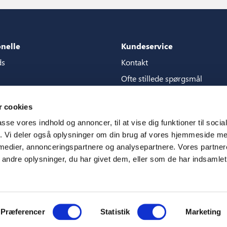
onelle
Kundeservice
ds
Kontakt
Ofte stillede spørgsmål
akker
Garantier
 cookies
content store
Manualer
passe vores indhold og annoncer, til at vise dig funktioner til soci
CSR
fik. Vi deler også oplysninger om din brug af vores hjemmeside m
 medier, annonceringspartnere og analysepartnere. Vores partne
m
ndre oplysninger, du har givet dem, eller som de har indsamlet 
Præferencer
Statistik
Marketing