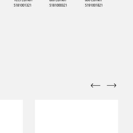
5191002
5181001321
5181000321
5191001821