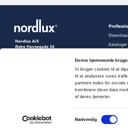
Professi
Downloa
Nordlux A/S
Kataloger
Østre Havnegade 34
9000 Aalborg
Content p
+45 98 18 16 11
Denne hjemmeside bruger
Guide til 
[email protected]
Vi bruger cookies til at til
3D filer
til at analysere vores tra
Presse
partnere inden for sociale
Showroo
kombinere disse data med a
af deres tjenester.
Messer
Samtykkevalg
Nødvendig