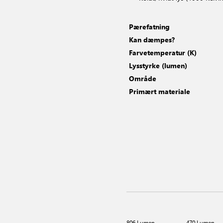
Pærefatning
Kan dæmpes?
Farvetemperatur (K)
Lysstyrke (lumen)
Område
Primært materiale
806 Lumen
470 Lumen