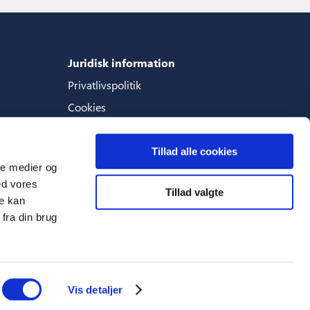
Juridisk information
Privatlivspolitik
Cookies
Generelle betingelser
Tillad alle cookies
ale medier og
ed vores
Tillad valgte
Sprog
re kan
fra din brug
Dansk (Danmark)
Vis detaljer