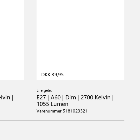
DKK 39,95
Energetic
E
lvin |
E27 | A60 | Dim | 2700 Kelvin |
E
1055 Lumen
Varenummer 5181023321
V