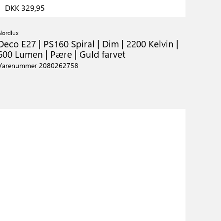
DKK 329,95
Nordlux
Deco E27 | PS160 Spiral | Dim | 2200 Kelvin |
600 Lumen | Pære | Guld farvet
Varenummer 2080262758