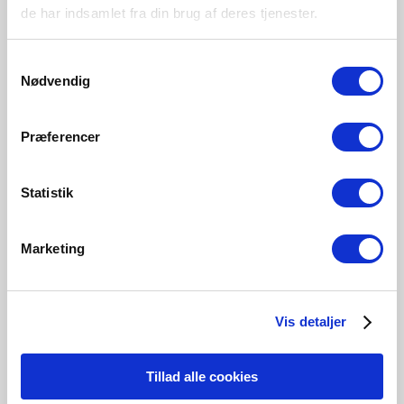
de har indsamlet fra din brug af deres tjenester.
Samtykkevalg
Nødvendig
Præferencer
Statistik
Marketing
Vis detaljer
"Mobile er en enkel og smuk
pendel, hvor designer Maria
Tillad alle cookies