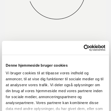
Design For The People
Design For The People er for alle, der værdsætter klassisk
Denne hjemmeside bruger cookies
og nytænkende belysningsdesign. Vi drives af vores vision
Vi bruger cookies til at tilpasse vores indhold og
om at udvikle design produkter til en pris, hvor alle kan
være med. Bag hver Design For The People lampe står en
annoncer, til at vise dig funktioner til sociale medier og til
eller flere anerkendte, danske designere, som stræber efter
at analysere vores trafik. Vi deler også oplysninger om
at skabe lamper, der bringe skønhed, funktionalitet og
din brug af vores hjemmeside med vores partnere inden
innovation til et højere niveau.
for sociale medier, annonceringspartnere og
analysepartnere. Vores partnere kan kombinere disse
Læs mere om dftp
data med andre oplysninger, du har givet dem, eller som