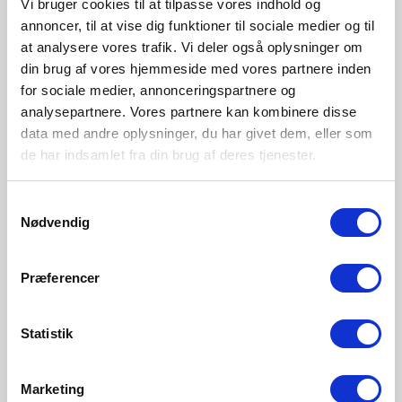
Vi bruger cookies til at tilpasse vores indhold og
annoncer, til at vise dig funktioner til sociale medier og til
at analysere vores trafik. Vi deler også oplysninger om
din brug af vores hjemmeside med vores partnere inden
for sociale medier, annonceringspartnere og
analysepartnere. Vores partnere kan kombinere disse
data med andre oplysninger, du har givet dem, eller som
de har indsamlet fra din brug af deres tjenester.
Samtykkevalg
Nødvendig
Præferencer
Statistik
Design For The People
Marketing