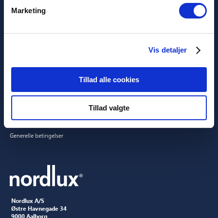
Content pakker
Garantier
Marketing
Guide til content store
Manualer
3D filer
CSR
Presse
Vis detaljer
Showroom
Messer
Tillad alle cookies
Sprog
Juridisk information
Dansk (Danmark)
Tillad valgte
Privatlivspolitik
Cookies
Generelle betingelser
Nordlux A/S
Østre Havnegade 34
9000 Aalborg