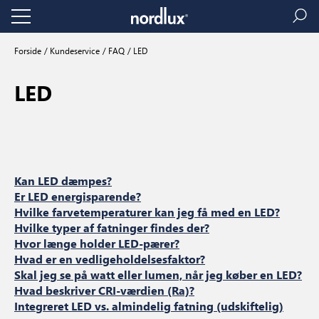
Forside
Kundeservice
FAQ
LED
LED
Kan LED dæmpes?
Er LED energisparende?
Hvilke farvetemperaturer kan jeg få med en LED?
Hvilke typer af fatninger findes der?
Hvor længe holder LED-pærer?
Hvad er en vedligeholdelsesfaktor?
Skal jeg se på watt eller lumen, når jeg køber en LED?
Hvad beskriver CRI-værdien (Ra)?
Integreret LED vs. almindelig fatning (udskiftelig)