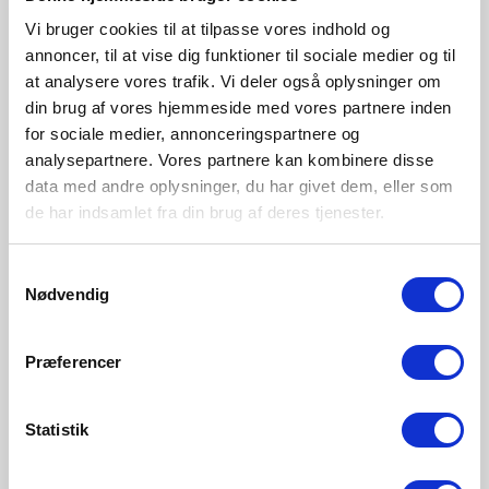
pærer?
Vi bruger cookies til at tilpasse vores indhold og
annoncer, til at vise dig funktioner til sociale medier og til
Nordlux' LED-pærer har en gennemsnitlig levetid på
at analysere vores trafik. Vi deler også oplysninger om
15.000 timer og en tænd- og slukcyklus på 20.000-50.000.
din brug af vores hjemmeside med vores partnere inden
Normalt er det ikke selve LED'en, men driveren, der
for sociale medier, annonceringspartnere og
omformer strømmen til at passe til lampens behov, der går
analysepartnere. Vores partnere kan kombinere disse
i stykker først.
data med andre oplysninger, du har givet dem, eller som
de har indsamlet fra din brug af deres tjenester.
Hvad er en
vedligeholdelsesfaktor?
Samtykkevalg
Nødvendig
Vedligeholdelsesfaktoren på en LED fra Nordlux ligger
Præferencer
typisk på 70. Dette betyder, at når pæren har nået sin
beregnede levetid af f.eks. 15.000 timer, vil lyseffekten
være faldet til 70 % af den oprindelige effekt på 100 % af
Statistik
de angivne lumen.