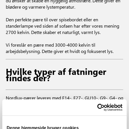
du ønsker at skabe en hyggelig atmosfære. Dette giver en
blødere og varmere lystemperatur.
Den perfekte pære til over spisebordet eller en
standerlampe ved siden af sofaen har efter vores mening
2700 kelvin. Dette skaber et naturligt, varmt lys.
Vi foreslår en pære med 3000-4000 kelvin til
arbejdsbelysning. Dette giver et hvidt og fokuseret lys.
Hvilke typer af fatninger
findes der?
Nordlux-pærer leveres med E14-, E27-, GU10-, G9-, G4- og
R7S-fatninger.
Hvor længe holder LED-
Denne hjemmeside bruger cookies