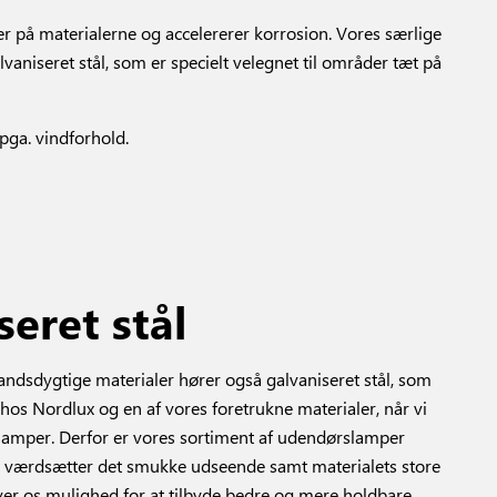
der på materialerne og accelererer korrosion. Vores særlige
niseret stål, som er specielt velegnet til områder tæt på
pga. vindforhold.
seret stål
tandsdygtige materialer hører også galvaniseret stål, som
 hos Nordlux og en af vores foretrukne materialer, når vi
lamper. Derfor er vores sortiment af udendørslamper
Vi værdsætter det smukke udseende samt materialets store
giver os mulighed for at tilbyde bedre og mere holdbare