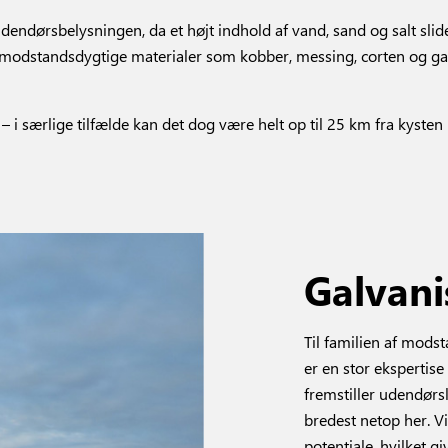
 udendørsbelysningen, da et højt indhold af vand, sand og salt sli
 modstandsdygtige materialer som kobber, messing, corten og galva
i særlige tilfælde kan det dog være helt op til 25 km fra kysten 
Galvani
Til familien af mods
er en stor ekspertise
fremstiller udendørs
bredest netop her. 
potentiale, hvilket 