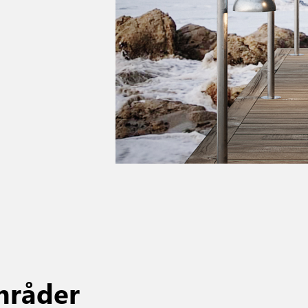
mråder