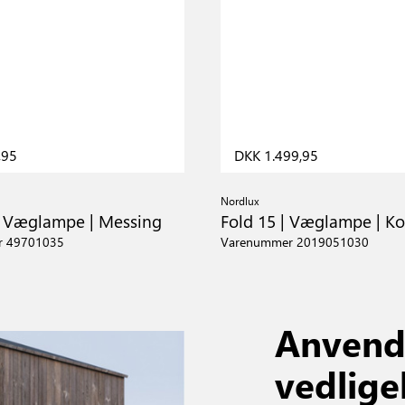
,95
DKK 1.499,95
Nordlux
| Væglampe | Messing
Fold 15 | Væglampe | K
r 49701035
Varenummer 2019051030
Anvend
vedlige