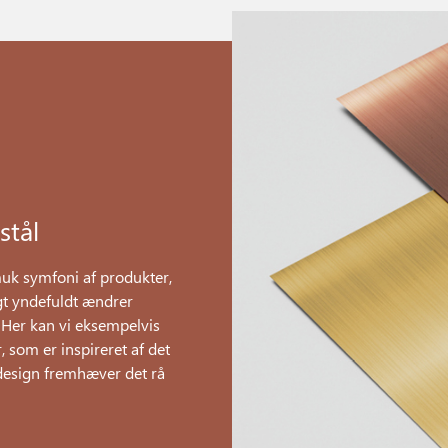
stål
uk symfoni af produkter,
gt yndefuldt ændrer
 Her kan vi eksempelvis
som er inspireret af det
 design fremhæver det rå