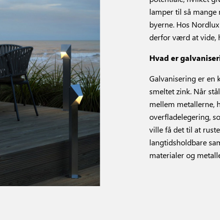
lamper til så mange
byerne. Hos Nordlux g
derfor værd at vide, 
Hvad er galvaniser
Galvanisering er en 
smeltet zink. Når stå
mellem metallerne, h
overfladelegering, s
ville få det til at r
langtidsholdbare samt 
materialer og metalle