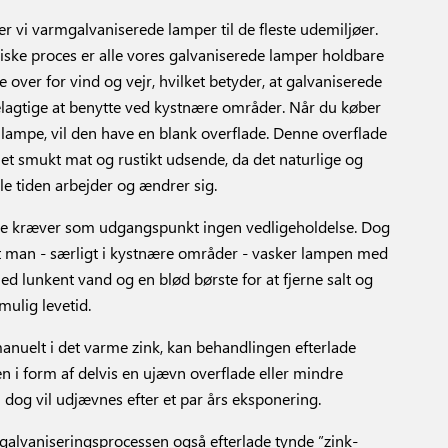
r vi varmgalvaniserede lamper til de fleste udemiljøer.
ske proces er alle vores galvaniserede lamper holdbare
over for vind og vejr, hvilket betyder, at galvaniserede
lagtige at benytte ved kystnære områder. Når du køber
lampe, vil den have en blank overflade. Denne overflade
 et smukt mat og rustikt udsende, da det naturlige og
le tiden arbejder og ændrer sig.
pe kræver som udgangspunkt ingen vedligeholdelse. Dog
t man - særligt i kystnære områder - vasker lampen med
lunkent vand og en blød børste for at fjerne salt og
ulig levetid.
nuelt i det varme zink, kan behandlingen efterlade
en i form af delvis en ujævn overflade eller mindre
dog vil udjævnes efter et par års eksponering.
alvaniseringsprocessen også efterlade tynde ”zink-