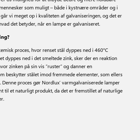
 mennesker som muligt – både i kystnære områder og i
år vi meget op i kvaliteten af galvaniseringen, og det er
hvad det betyder, når en lampe er galvaniseret.
ing?
kemisk proces, hvor renset stål dyppes ned i 460°C
let dyppes ned i det smeltede zink, sker der en reaktion
vor zinken på sin vis ”ruster” og danner en
om beskytter stålet imod fremmede elementer, som ellers
uste. Denne proces gør Nordlux’ varmgalvaniserede lamper
til et naturligt produkt, da det er fremstillet af naturlige
r.