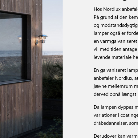
Hos Nordlux anbefale
På grund af den kemi
og modstandsdygtige 
lamper også er forde
en varmgalvaniseret 
vil med tiden antage
levende materiale he
En galvaniseret lam
anbefaler Nordlux, a
jævne mellemrum med 
derved opnå længst m
Da lampen dyppes ma
variationer i coating
dråbedannelser, som 
Derudover kan varmg