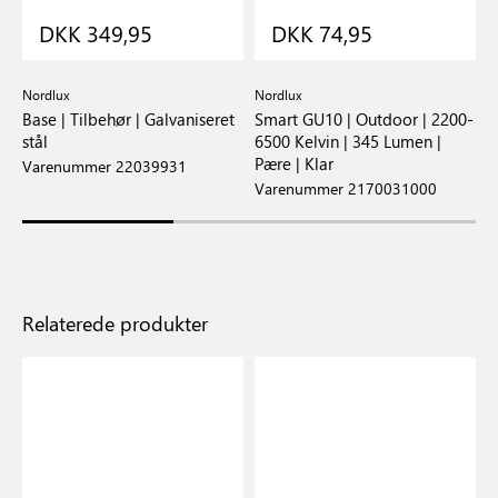
DKK 349,95
DKK 74,95
Nordlux
Nordlux
E
Base | Tilbehør | Galvaniseret
Smart GU10 | Outdoor | 2200-
G
stål
6500 Kelvin | 345 Lumen |
K
Pære | Klar
Varenummer 22039931
V
Varenummer 2170031000
Relaterede produkter