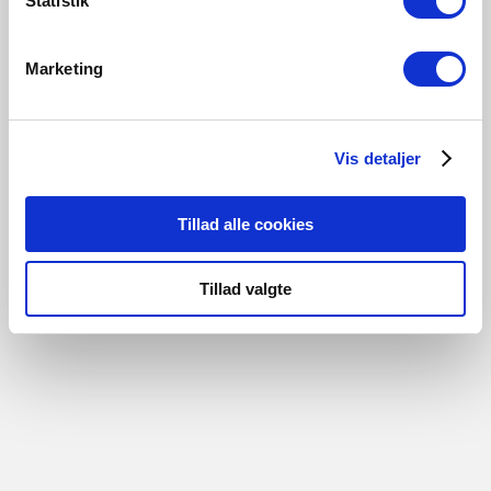
Statistik
gælder rustangreb med gennemtæring og er gældende
mod visning af købskvittering. Der ydes ingen garanti på
dele som er beskadiget ved slitage eller på fejlbehandling
Marketing
af lamperne.
Vis detaljer
Se de fulde garantibetingelser
Tillad alle cookies
Tillad valgte