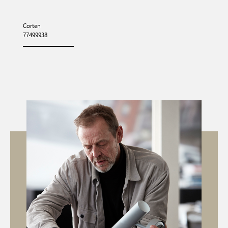
Corten
77499938