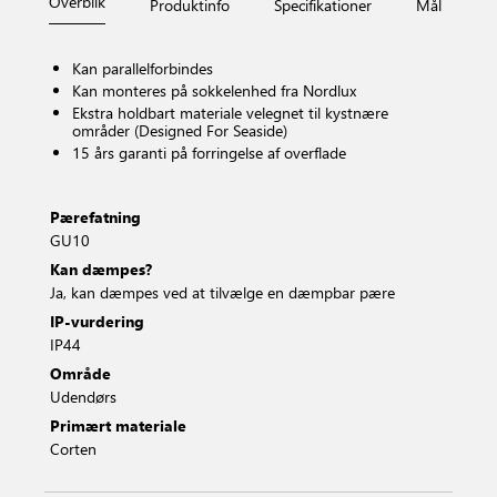
Overblik
Produktinfo
Specifikationer
Mål
Fi
Kan parallelforbindes
Kan monteres på sokkelenhed fra Nordlux
Ekstra holdbart materiale velegnet til kystnære
områder (Designed For Seaside)
15 års garanti på forringelse af overflade
Pærefatning
GU10
Kan dæmpes?
Ja, kan dæmpes ved at tilvælge en dæmpbar pære
IP-vurdering
IP44
Område
Udendørs
Primært materiale
Corten