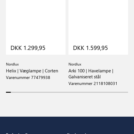
DKK 1.299,95
DKK 1.599,95
Nordlux
Nordlux
N
Helix | Væglampe | Corten
Arki 100 | Havelampe |
A
Galvaniseret stål
Varenummer 77479938
V
Varenummer 2118108031