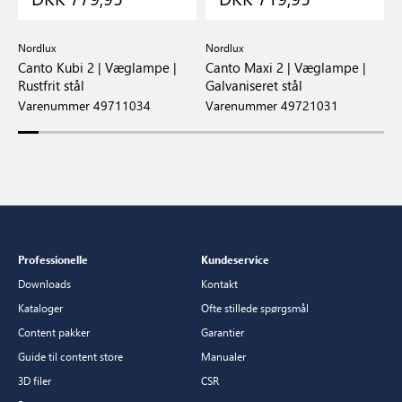
Nordlux
Nordlux
N
de
Canto Kubi 2 | Væglampe |
Canto Maxi 2 | Væglampe |
C
Rustfrit stål
Galvaniseret stål
H
Varenummer 49711034
Varenummer 49721031
V
Professionelle
Kundeservice
Downloads
Kontakt
Kataloger
Ofte stillede spørgsmål
Content pakker
Garantier
Guide til content store
Manualer
3D filer
CSR