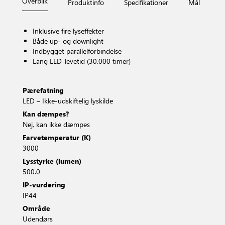
Overblik
Produktinfo
Specifikationer
Mål
Fi
Inklusive fire lyseffekter
Både up- og downlight
Indbygget parallelforbindelse
Lang LED-levetid (30.000 timer)
Pærefatning
LED – Ikke-udskiftelig lyskilde
Kan dæmpes?
Nej, kan ikke dæmpes
Farvetemperatur (K)
3000
Lysstyrke (lumen)
500.0
IP-vurdering
IP44
Område
Udendørs