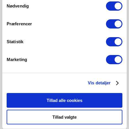
Samtykkevalg
Nødvendig
Præferencer
Statistik
Designet af Bønnelycke MDD
Bønnelycke MDD – er en multidiciplinær
Marketing
designvirksomhed med både national og international
erfaring. Vi er perfektionister med professionel
nysgerrighed.
Kompetencerne spænder fra bygningsarkitektur,
Vis detaljer
indretning, møbeldesign og produktdesign til
kommunikationsopgaver, grafisk design og webdesign.
Tillad alle cookies
Tillad valgte
Udforsk designer