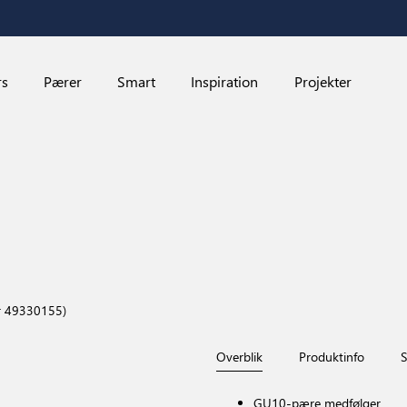
rs
Pærer
Smart
Inspiration
Projekter
 49330155)
Overblik
Produktinfo
S
GU10-pære medfølger