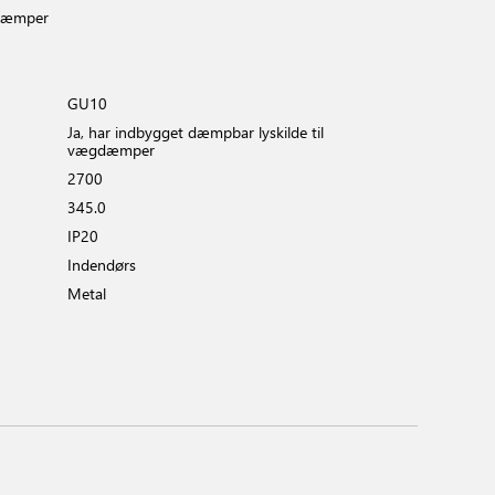
gdæmper
GU10
Ja, har indbygget dæmpbar lyskilde til
vægdæmper
2700
345.0
IP20
Indendørs
Metal