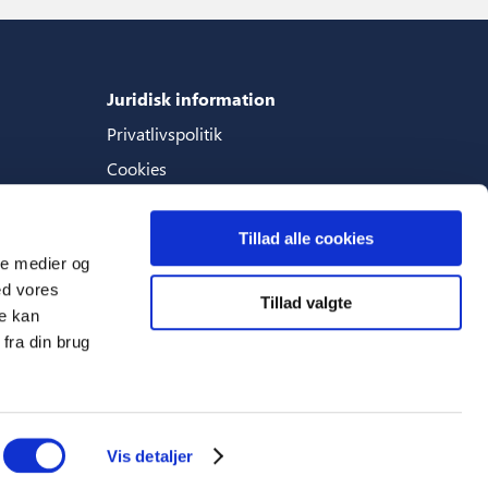
Juridisk information
Privatlivspolitik
Cookies
Generelle betingelser
Tillad alle cookies
ale medier og
ed vores
Tillad valgte
Sprog
re kan
fra din brug
Dansk (Danmark)
Vis detaljer