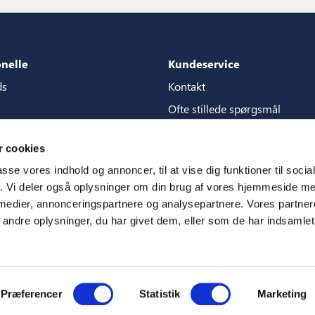
onelle
Kundeservice
ds
Kontakt
Ofte stillede spørgsmål
akker
Garantier
 cookies
content store
Manualer
passe vores indhold og annoncer, til at vise dig funktioner til soci
CSR
fik. Vi deler også oplysninger om din brug af vores hjemmeside m
 medier, annonceringspartnere og analysepartnere. Vores partne
m
ndre oplysninger, du har givet dem, eller som de har indsamlet 
Præferencer
Statistik
Marketing