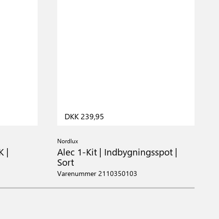
DKK 239,95
Nordlux
N
K |
Alec 1-Kit | Indbygningsspot |
A
Sort
H
Varenummer 2110350103
V