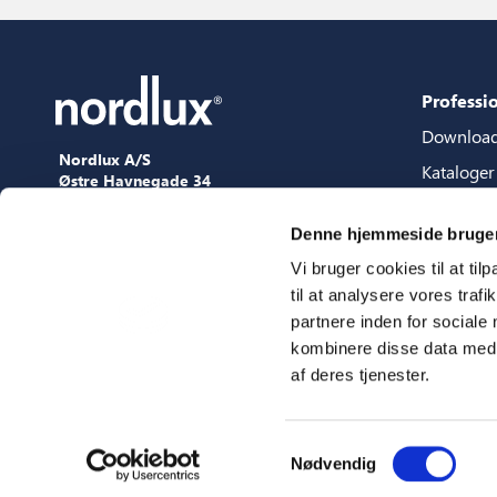
Professi
Downloa
Nordlux A/S
Kataloger
Østre Havnegade 34
9000 Aalborg
Content p
+45 98 18 16 11
Denne hjemmeside bruger
Guide til 
[email protected]
Vi bruger cookies til at til
3D filer
til at analysere vores tra
Presse
partnere inden for sociale
Showroo
kombinere disse data med a
af deres tjenester.
Messer
Samtykkevalg
Nødvendig