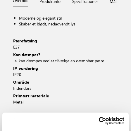
Overblik
Produktinfo
Specifikationer
Mål
Fi
Moderne og elegant stil
Skaber et blødt, nedadvendt lys
Pærefatning
E27
Kan dæmpes?
Ja, kan dæmpes ved at tilvælge en dæmpbar pære
IP-vurdering
IP20
Område
Indendørs
Primært materiale
Metal
Hvid
Sort