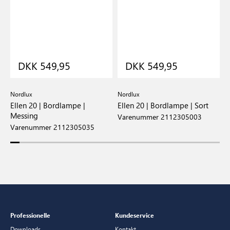
DKK 549,95
DKK 549,95
Nordlux
Nordlux
N
Ellen 20 | Bordlampe |
Ellen 20 | Bordlampe | Sort
E
Messing
s
Varenummer 2112305003
Varenummer 2112305035
V
Professionelle
Kundeservice
Downloads
Kontakt