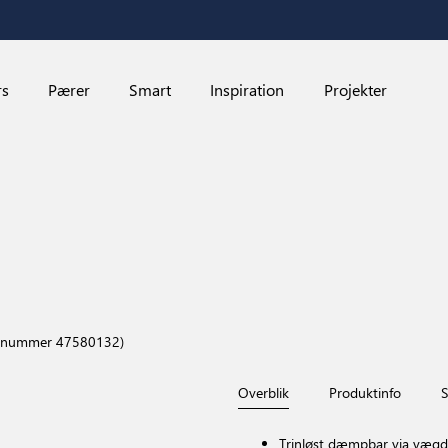
rs
Pærer
Smart
Inspiration
Projekter
enummer 47580132)
Overblik
Produktinfo
S
Trinløst dæmpbar via væ