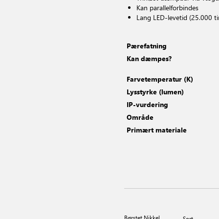
Kan parallelforbindes
Lang LED-levetid (25.000 t
Pærefatning
Kan dæmpes?
Farvetemperatur (K)
Lysstyrke (lumen)
IP-vurdering
Område
Primært materiale
Børstet Nikkel
Sort