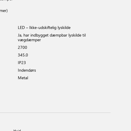
imer)
LED – Ikke-udskiftelig lyskilde
Ja, har indbygget dæmpbar lyskilde til
vægdæmper
2700
345.0
IP23
Indendørs
Metal
Hvid