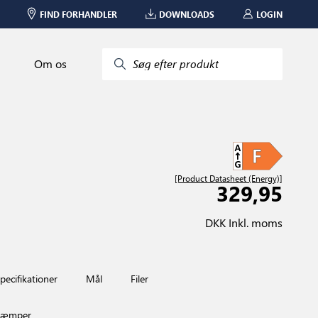
FIND FORHANDLER
DOWNLOADS
LOGIN
Om os
Søg efter produkt
[Product Datasheet (Energy)]
329,95
DKK Inkl. moms
pecifikationer
Mål
Filer
gdæmper