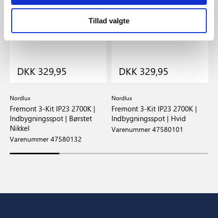
Tillad valgte
DKK 329,95
DKK 329,95
Nordlux
Nordlux
N
Fremont 3-Kit IP23 2700K |
Fremont 3-Kit IP23 2700K |
F
Indbygningsspot | Børstet
Indbygningsspot | Hvid
I
Nikkel
Varenummer 47580101
V
Varenummer 47580132