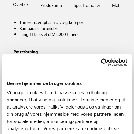
Overblik
Produktinfo
Specifikationer
Mål
Fi
Trinløst dæmpbar via vægdæmper
Kan parallelforbindes
Lang LED-levetid (25.000 timer)
Pærefatning
LED – Ikke-udskiftelig lyskilde
Kan dæmpes?
Ja, har indbygget dæmpbar lyskilde til vægdæmper
Farvetemperatur (K)
Denne hjemmeside bruger cookies
2700
Vi bruger cookies til at tilpasse vores indhold og
Lysstyrke (lumen)
annoncer, til at vise dig funktioner til sociale medier og til
345.0
at analysere vores trafik. Vi deler også oplysninger om
IP-vurdering
IP23
din brug af vores hjemmeside med vores partnere inden
for sociale medier, annonceringspartnere og
Område
Indendørs
analysepartnere. Vores partnere kan kombinere disse