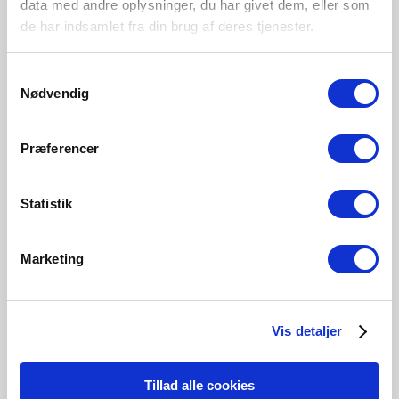
data med andre oplysninger, du har givet dem, eller som
Primært materiale
Metal
de har indsamlet fra din brug af deres tjenester.
Samtykkevalg
Nødvendig
Sort
Børstet Nikkel
Hvid
47580103
47580132
47580101
Præferencer
Statistik
Relaterede produkter
Marketing
Vis detaljer
Tillad alle cookies