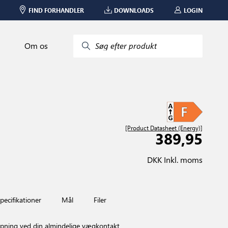
FIND FORHANDLER
DOWNLOADS
LOGIN
Om os
Søg efter produkt
[Product Datasheet (Energy)]
389,95
DKK Inkl. moms
pecifikationer
Mål
Filer
ing ved din almindelige vægkontakt