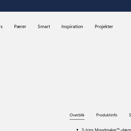
rs
Pærer
Smart
Inspiration
Projekter
Overblik
Produktinfo
S
3-trins Moodmaker™-dæmpn