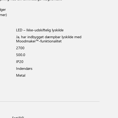
lger
imer)
LED – Ikke-udskiftelig lyskilde
Ja, har indbygget dæmpbar lyskilde med
Moodmaker™-funktionalitet
2700
500.0
IP20
Indendørs
Metal
Sort/Stål