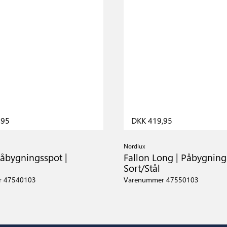
,95
DKK 419,95
Nordlux
Påbygningsspot |
Fallon Long | Påbygning
Sort/Stål
r 47540103
Varenummer 47550103