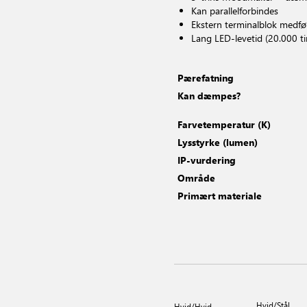
Kan parallelforbindes
Ekstern terminalblok medfø
Lang LED-levetid (20.000 t
Pærefatning
Kan dæmpes?
Farvetemperatur (K)
Lysstyrke (lumen)
IP-vurdering
Område
Primært materiale
Hvid/Stål
Hvid/Hvid