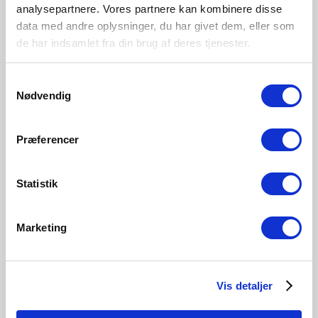
analysepartnere. Vores partnere kan kombinere disse
data med andre oplysninger, du har givet dem, eller som
de har indsamlet fra din brug af deres tjenester.
Samtykkevalg
Nødvendig
Præferencer
Statistik
Marketing
10 års garanti
Vis detaljer
Nordlux giver 10 års garanti på vores udendørslamper,
der har en særlig overfladebehandling og maling egnet