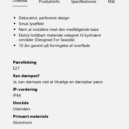
Overblik
Produktinfo
Specifikationer
Mål
Fi
Dekorativt, perforeret design
Smuk lyseffekt
Nem at installere med den medfølgende base
Ekstra holdbart materiale velegnet til kystnære
områder (Designed For Seaside)
10 års garanti på forringelse af overflade
Pærefatning
E27
Kan dæmpes?
Ja, kan dæmpes ved at tilvælge en dæmpbar pære
IP-vurdering
IP44
Område
Udendørs
Primært materiale
Aluminium