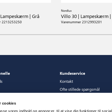
Nordlux
 | Lampeskærm | Grå
Villo 30 | Lampeskærm |
r 2213253250
Varenummer 2312993201
onelle
Kundeservice
ds
Kontakt
Ofte stillede spørgsmål
akker
Garantier
 cookies
content store
Manualer
passe vores indhold og annoncer, til at vise dig funktioner til soci