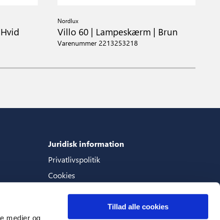
Nordlux
N
 Hvid
Villo 60 | Lampeskærm | Brun
V
r
Varenummer 2213253218
V
Juridisk information
Privatlivspolitik
Cookies
Generelle betingelser
Tillad alle cookies
ale medier og