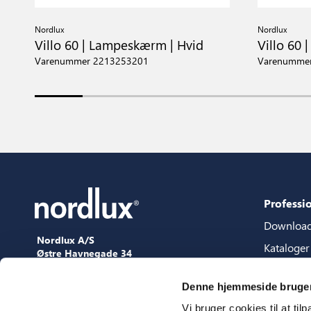
Nordlux
Nordlux
Villo 60 | Lampeskærm | Hvid
Villo 60
Varenummer 2213253201
Varenumme
Professi
Downloa
Nordlux A/S
Kataloger
Østre Havnegade 34
9000 Aalborg
Content p
+45 98 18 16 11
Denne hjemmeside bruger
Guide til 
[email protected]
Vi bruger cookies til at til