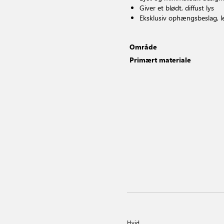
Giver et blødt, diffust lys
Eksklusiv ophængsbeslag, l
Område
Primært materiale
Hvid