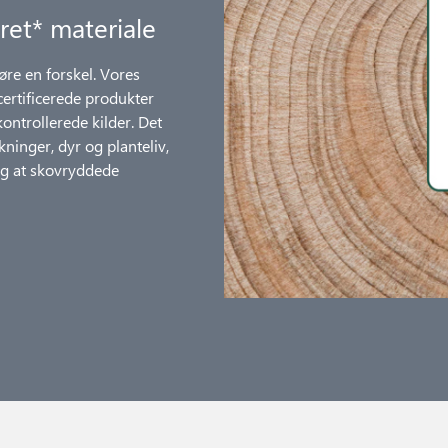
ret* materiale
øre en forskel. Vores
 certificerede produkter
ntrollerede kilder. Det
kninger, dyr og planteliv,
og at skovryddede