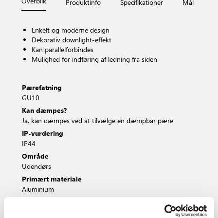
Overblik
Produktinfo
Specifikationer
Mål
Fi
Enkelt og moderne design
Dekorativ downlight-effekt
Kan parallelforbindes
Mulighed for indføring af ledning fra siden
Pærefatning
GU10
Kan dæmpes?
Ja, kan dæmpes ved at tilvælge en dæmpbar pære
IP-vurdering
IP44
Område
Udendørs
Primært materiale
Aluminium