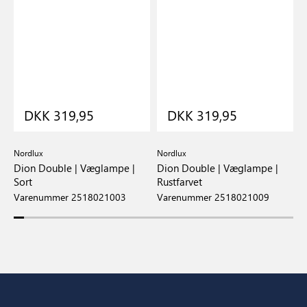
DKK 319,95
DKK 319,95
Nordlux
Nordlux
N
e
Dion Double | Væglampe |
Dion Double | Væglampe |
D
Sort
Rustfarvet
S
Varenummer 2518021003
Varenummer 2518021009
V