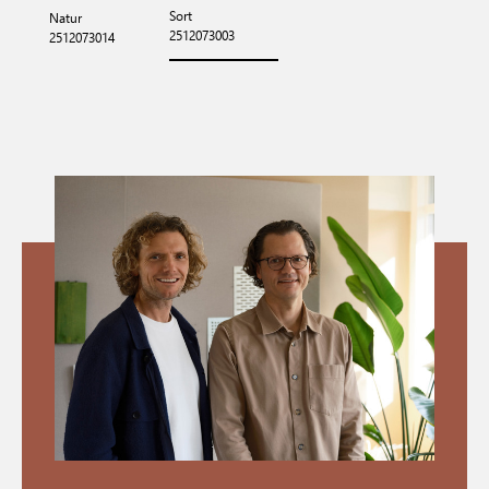
Sort
Natur
2512073003
2512073014