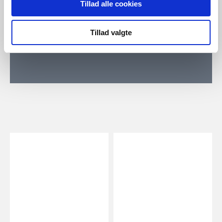
Tillad alle cookies
skovhugst sker på en miljørigtig måde, og at
skovryddede områder genplantes.
Tillad valgte
*(FSC®-C124559)