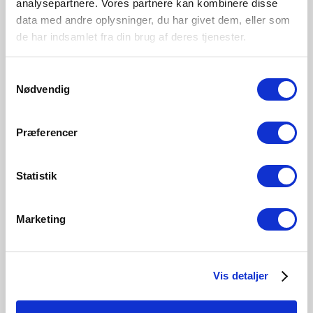
analysepartnere. Vores partnere kan kombinere disse
data med andre oplysninger, du har givet dem, eller som
de har indsamlet fra din brug af deres tjenester.
Samtykkevalg
Nødvendig
Præferencer
Statistik
Indeholder FSC®-certificeret* materiale
Marketing
Hos Nordlux tror vi på, at vi sammen kan gøre en
forskel. Vores FSC®-certificering* sikrer, at træet i vores
certificerede produkter kommer fra ansvarligt skovbrug
Vis detaljer
og andre kontrollerede kilder. Det betyder, at der tages
hensyn til lokale befolkninger, dyr og planteliv, at