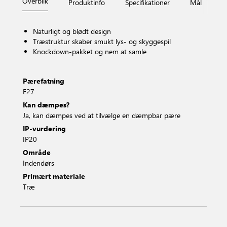
Overblik
Produktinfo
Specifikationer
Mål
Fi
Naturligt og blødt design
Træstruktur skaber smukt lys- og skyggespil
Knockdown-pakket og nem at samle
Pærefatning
E27
Kan dæmpes?
Ja, kan dæmpes ved at tilvælge en dæmpbar pære
IP-vurdering
IP20
Område
Indendørs
Primært materiale
Træ