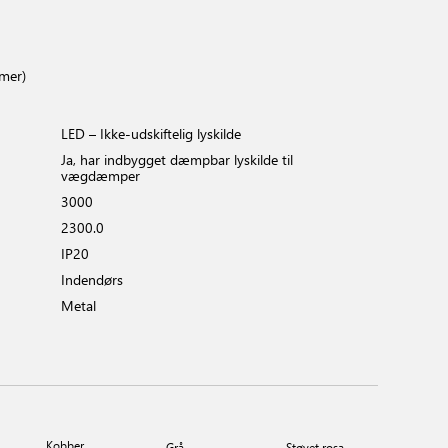
imer)
LED – Ikke-udskiftelig lyskilde
Ja, har indbygget dæmpbar lyskilde til
vægdæmper
3000
2300.0
IP20
Indendørs
Metal
Kobber
Grå
Støvet rosa
Rustfrit 