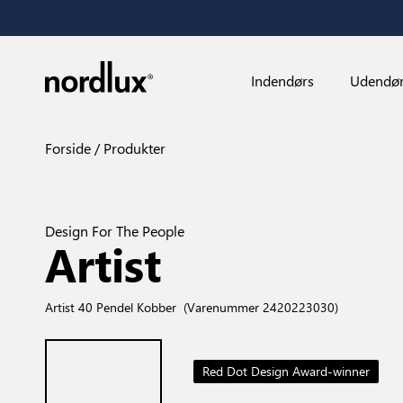
Indendørs
Udendø
Forside
Produkter
Design For The People
Artist
Artist 40 Pendel Kobber
(Varenummer 2420223030)
Red Dot Design Award-winner