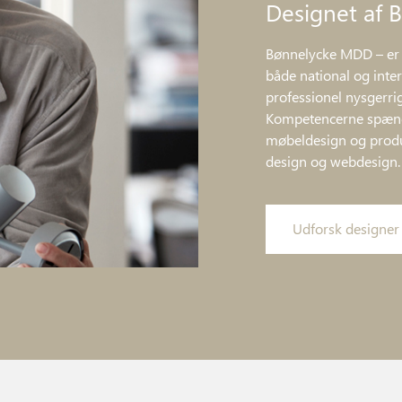
Designet af
Bønnelycke MDD – er 
både national og inter
professionel nysgerri
Kompetencerne spænde
møbeldesign og produ
design og webdesign.
Udforsk designer