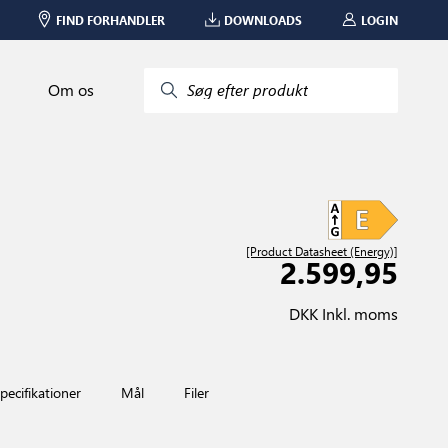
FIND FORHANDLER
DOWNLOADS
LOGIN
Om os
Søg efter produkt
[Product Datasheet (Energy)]
2.599,95
DKK Inkl. moms
pecifikationer
Mål
Filer
Red Dot Design Award-w