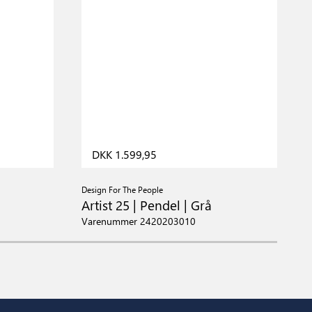
DKK 1.599,95
Design For The People
D
Artist 25 | Pendel | Grå
A
Varenummer 2420203010
V