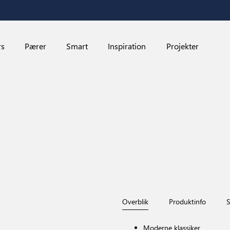
rs
Pærer
Smart
Inspiration
Projekter
Overblik
Produktinfo
S
Red Dot Design Award-winner
Moderne klassiker