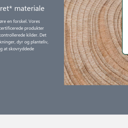
ret* materiale
øre en forskel. Vores
 certificerede produkter
ntrollerede kilder. Det
kninger, dyr og planteliv,
og at skovryddede