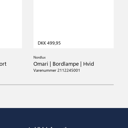
DKK 499,95
Nordlux
N
ort
Omari | Bordlampe | Hvid
O
Varenummer 2112245001
V