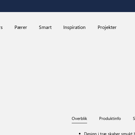
rs
Pærer
Smart
Inspiration
Projekter
Overblik
Produktinfo
S
Design i træ skaber smukt l