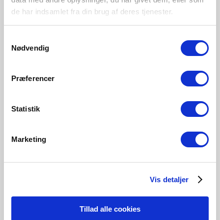
Primært materiale
de har indsamlet fra din brug af deres tjenester.
Plast
Samtykkevalg
Nødvendig
Hvid
2410056101
Præferencer
Statistik
Relaterede produkter
Marketing
Vis detaljer
Tillad alle cookies