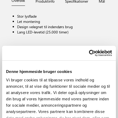
Overblik
Produktinfo
Specifikationer
Mål
Fi
Stor lysflade
Let montering
Design velegnet til indendørs brug
Lang LED-levetid (25.000 timer)
Pærefatning
LED – Ikke-udskiftelig lyskilde
Kan dæmpes?
Nej, kan ikke dæmpes
Denne hjemmeside bruger cookies
Farvetemperatur (K)
3000
Vi bruger cookies til at tilpasse vores indhold og
Lysstyrke (lumen)
annoncer, til at vise dig funktioner til sociale medier og til
3200.0
at analysere vores trafik. Vi deler også oplysninger om
IP-vurdering
din brug af vores hjemmeside med vores partnere inden
IP20
for sociale medier, annonceringspartnere og
Område
analysepartnere. Vores partnere kan kombinere disse
Indendørs
data med andre oplysninger, du har givet dem, eller som