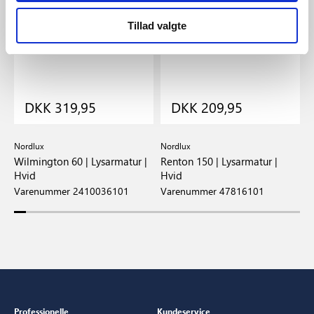
Tillad valgte
DKK 319,95
DKK 209,95
Nordlux
Nordlux
N
r
Wilmington 60 | Lysarmatur |
Renton 150 | Lysarmatur |
R
Hvid
Hvid
V
Varenummer 2410036101
Varenummer 47816101
Professionelle
Kundeservice