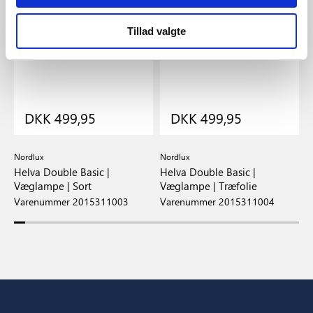
Tillad valgte
DKK 499,95
DKK 499,95
Nordlux
Nordlux
D
e
Helva Double Basic |
Helva Double Basic |
N
Væglampe | Sort
Væglampe | Træfolie
H
Varenummer 2015311003
Varenummer 2015311004
V