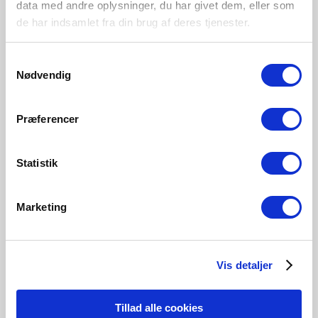
Indendørs
data med andre oplysninger, du har givet dem, eller som
Primært materiale
de har indsamlet fra din brug af deres tjenester.
Plast
Samtykkevalg
Nødvendig
Hvid
Sort
Træfolie
2015311001
2015311003
2015311004
Præferencer
Statistik
Marketing
Relaterede produkter
Vis detaljer
Tillad alle cookies