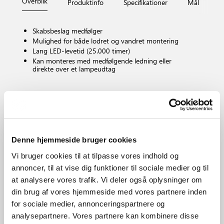
Overblik
Produktinfo
Specifikationer
Mål
Fi
Skabsbeslag medfølger
Mulighed for både lodret og vandret montering
Lang LED-levetid (25.000 timer)
Kan monteres med medfølgende ledning eller
direkte over et lampeudtag
Pærefatning
LED – Ikke-udskiftelig lyskilde
Kan dæmpes?
Nej, kan ikke dæmpes
Denne hjemmeside bruger cookies
Farvetemperatur (K)
3000
Vi bruger cookies til at tilpasse vores indhold og
annoncer, til at vise dig funktioner til sociale medier og til
Lysstyrke (lumen)
900.0
at analysere vores trafik. Vi deler også oplysninger om
IP-vurdering
din brug af vores hjemmeside med vores partnere inden
IP44
for sociale medier, annonceringspartnere og
Område
analysepartnere. Vores partnere kan kombinere disse