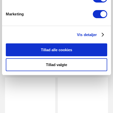
DKK 74,95
DKK 24,95
Marketing
Nordlux
Energetic
Smart E14 | G45 | 2200-6500
E14 | C35 | Dim | 2700 Kelvin |
Kelvin | 470 Lumen | Pære |
470 Lumen
Vis detaljer
Hvid
Varenummer 5183017921
Varenummer 2070011401
Tillad alle cookies
Tillad valgte
Relaterede produkter