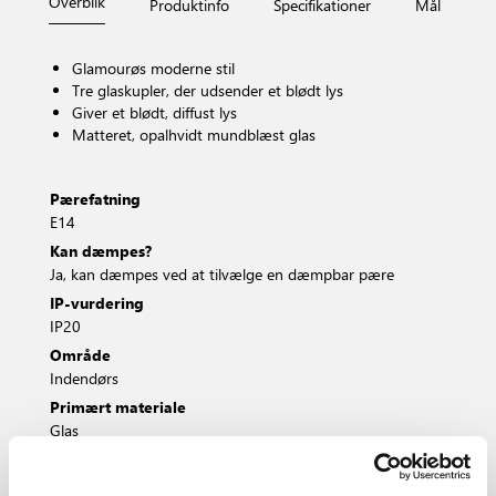
Overblik
Produktinfo
Specifikationer
Mål
Fi
Glamourøs moderne stil
Tre glaskupler, der udsender et blødt lys
Giver et blødt, diffust lys
Matteret, opalhvidt mundblæst glas
Pærefatning
E14
Kan dæmpes?
Ja, kan dæmpes ved at tilvælge en dæmpbar pære
IP-vurdering
IP20
Område
Indendørs
Primært materiale
Glas