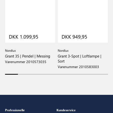
DKK 1.099,95
DKK 949,95
Nordlux
Nordlux
N
Grant 35 | Pendel | Messing
Grant 3-Spot | Loftlampe |
G
Sort
Varenummer 2010573035
V
Varenummer 2010583003
Professionelle
Kundeservice