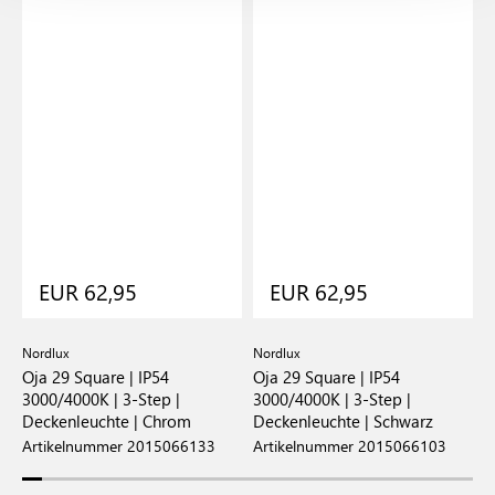
EUR 62,95
EUR 62,95
Nordlux
Nordlux
N
 |
Oja 29 Square | IP54
Oja 29 Square | IP54
O
3000/4000K | 3-Step |
3000/4000K | 3-Step |
D
Deckenleuchte | Chrom
Deckenleuchte | Schwarz
A
Artikelnummer 2015066133
Artikelnummer 2015066103