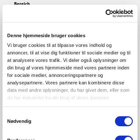
Bereich
Innenbereich
Hauptmaterial
Plastik
Denne hjemmeside bruger cookies
Vi bruger cookies til at tilpasse vores indhold og
annoncer, til at vise dig funktioner til sociale medier og til
Holzfolie
Weiss
Schwarz
47276004
at analysere vores trafik. Vi deler også oplysninger om
47276001
47276003
din brug af vores hjemmeside med vores partnere inden
for sociale medier, annonceringspartnere og
analysepartnere. Vores partnere kan kombinere disse
data med andre oplysninger, du har givet dem, eller som
de har indsamlet fra din brug af deres tjenester.
Samtykkevalg
Nødvendig