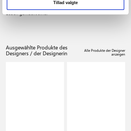
moderner Technologie schafft Says Who Leuchten, die sich
Tillad valgte
natürlich anfühlen, funktional sind und für das moderne
Leben gemacht sind.
Ausgewählte Produkte des
Alle Produkte der Designer
Designers / der Designerin
anzeigen