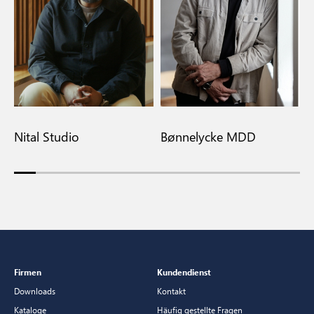
Nital Studio
Bønnelycke MDD
M
Firmen
Kundendienst
Downloads
Kontakt
Kataloge
Häufig gestellte Fragen