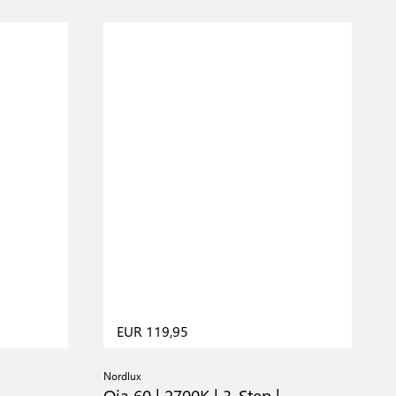
EUR 119,95
Nordlux
N
Oja 60 | 2700K | 3-Step |
O