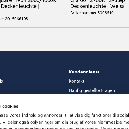
| Deckenleuchte |
Deckenleuchte | Weiss
Artikelnummer 50066101
mer 2015066103
Kundendienst
ds
Kontakt
Häufig gestellte Fragen
Pakete
Garantien
 cookies
tore guide
Handbucher
passe vores indhold og annoncer, til at vise dig funktioner til soci
en
CSR
fik. Vi deler også oplysninger om din brug af vores hjemmeside m
 medier, annonceringspartnere og analysepartnere. Vores partne