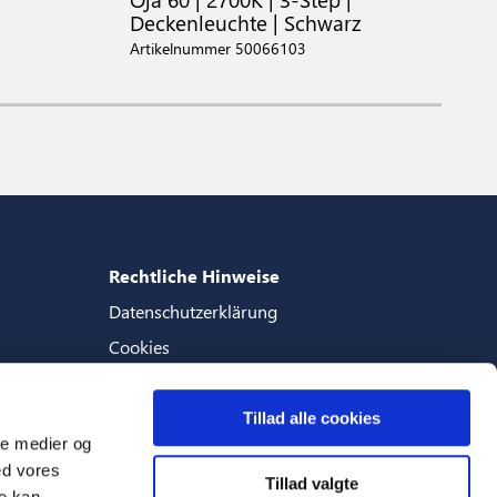
Deckenleuchte | Schwarz
D
Artikelnummer 50066103
A
Rechtliche Hinweise
Datenschutzerklärung
Cookies
Geschaftsbedingungen
Tillad alle cookies
ale medier og
ed vores
Tillad valgte
Sprachen
re kan