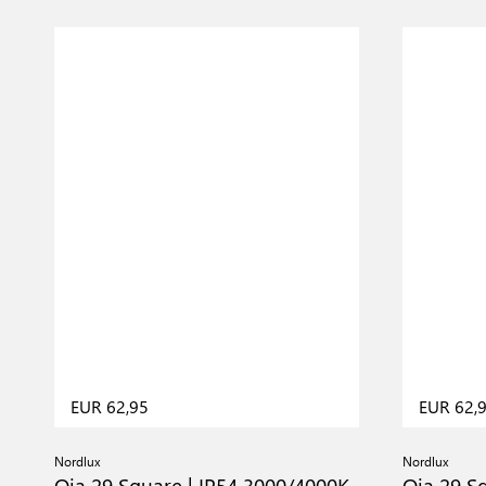
EUR 62,95
EUR 62,
Nordlux
Nordlux
Oja 29 Square | IP54 3000/4000K
Oja 29 S