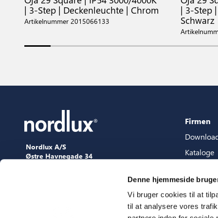
| 3-Step | Deckenleuchte | Chrom
| 3-Step 
Schwarz
Artikelnummer 2015066133
Artikelnum
Firmen
Downloa
Nordlux A/S
Kataloge
Østre Havnegade 34
9000 Aalborg
Content-
+45 98 18 16 11
Denne hjemmeside bruger
Content s
[email protected]
Vi bruger cookies til at til
3D Datei
til at analysere vores tra
Press
partnere inden for sociale