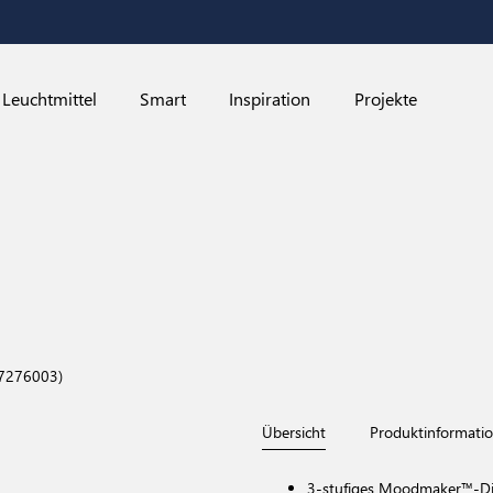
Leuchtmittel
Smart
Inspiration
Projekte
47276003)
Übersicht
Produktinformati
3-stufiges Moodmaker™-Di