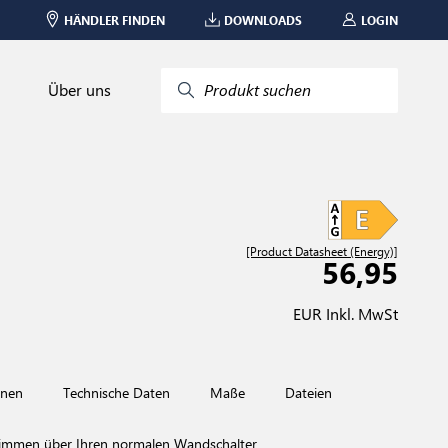
HÄNDLER FINDEN
DOWNLOADS
LOGIN
Über uns
Produkt suchen
[Product Datasheet (Energy)]
56,95
EUR Inkl. MwSt
onen
Technische Daten
Maße
Dateien
mmen über Ihren normalen Wandschalter