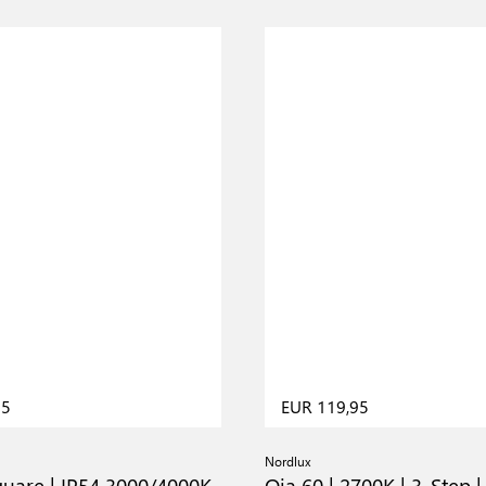
95
EUR 119,95
Nordlux
quare | IP54 3000/4000K
Oja 60 | 2700K | 3-Step |