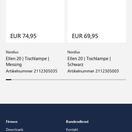
EUR 74,95
EUR 69,95
Nordlux
Nordlux
N
Ellen 20 | Tischlampe |
Ellen 20 | Tischlampe |
E
Messing
Schwarz
G
Artikelnummer 2112305035
Artikelnummer 2112305003
A
Firmen
Kundendienst
Downloads
Kontakt