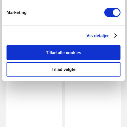
EUR 2,95
Marketing
Energetic
E14 | G45 | 2700 Kelvin | 470
Vis detaljer
Lumen
Artikelnummer 5182014521
Tillad alle cookies
Tillad valgte
Verwandte Produkte