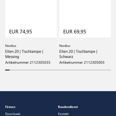
EUR 74,95
EUR 69,95
Nordlux
Nordlux
N
Ellen 20 | Tischlampe |
Ellen 20 | Tischlampe |
E
Messing
Schwarz
G
Artikelnummer 2112305035
Artikelnummer 2112305003
A
Firmen
Kundendienst
Downloads
Kontakt