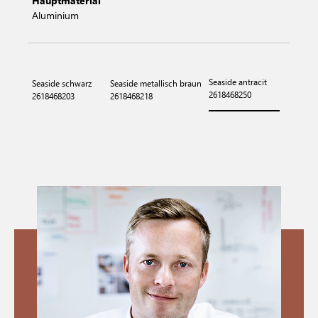
Hauptmaterial
Aluminium
Seaside antracit
Seaside schwarz
Seaside metallisch braun
2618468250
2618468203
2618468218