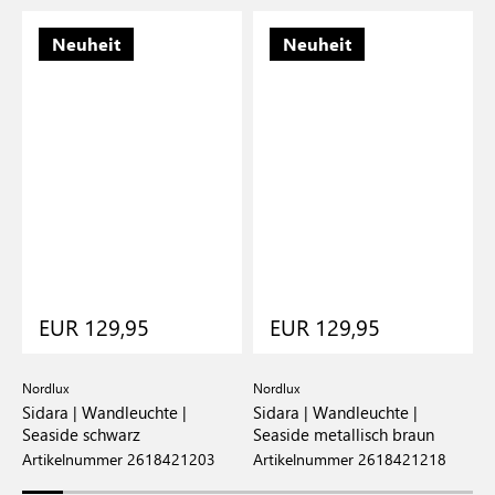
Neuheit
Neuheit
EUR 129,95
EUR 129,95
Nordlux
Nordlux
N
Sidara | Wandleuchte |
Sidara | Wandleuchte |
S
Seaside schwarz
Seaside metallisch braun
S
Artikelnummer 2618421203
Artikelnummer 2618421218
A