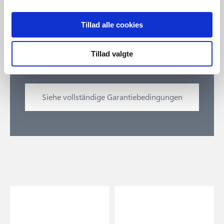
Nordlux gibt 10 Jahre Garantie auf seine Außenleuchten,
die mit einer speziellen Oberflächenbehandlung und
einer für Küstengebiete geeigneten Lackierung versehen
Tillad alle cookies
sind. Die Garantie gilt für eine umfassende
Verschlechterung der Oberfläche der Leuchte und ist
Tillad valgte
gegen Vorlage des Kaufbelegs gültig.
Siehe vollständige Garantiebedingungen