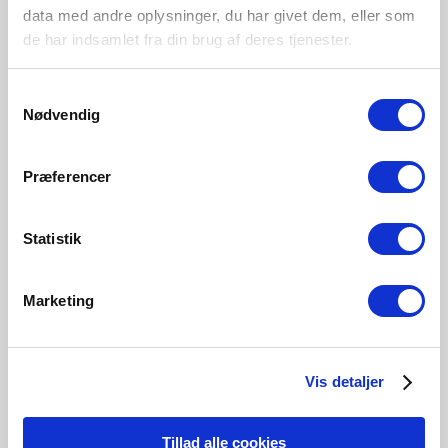
Innenbereich
data med andre oplysninger, du har givet dem, eller som
Hauptmaterial
de har indsamlet fra din brug af deres tjenester.
Plastik
Samtykkevalg
Nødvendig
Weiss
2310016001
Præferencer
Statistik
Verwandte Produkte
Marketing
Vis detaljer
Tillad alle cookies