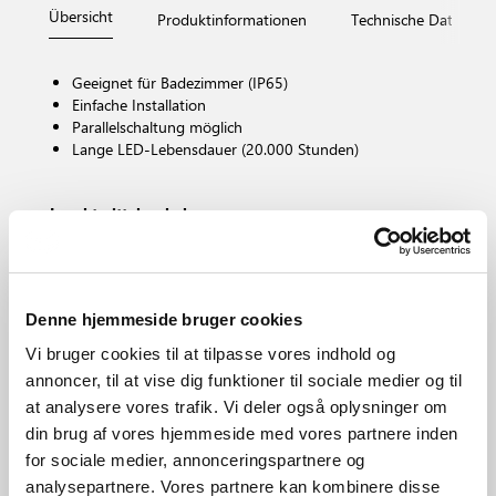
Übersicht
Produktinformationen
Technische Daten
Geeignet für Badezimmer (IP65)
Einfache Installation
Parallelschaltung möglich
Lange LED-Lebensdauer (20.000 Stunden)
Leuchtmittelsockel
LED – Nicht austauschbare Lichtquelle
Dimmbar?
Nein, Dimming nicht möglich
Farbtemperatur (K)
Denne hjemmeside bruger cookies
2700
Vi bruger cookies til at tilpasse vores indhold og
Helligkeit des Lichts (Lumen)
annoncer, til at vise dig funktioner til sociale medier og til
345.0
at analysere vores trafik. Vi deler også oplysninger om
IP-Grad
din brug af vores hjemmeside med vores partnere inden
IP65
for sociale medier, annonceringspartnere og
Bereich
analysepartnere. Vores partnere kan kombinere disse