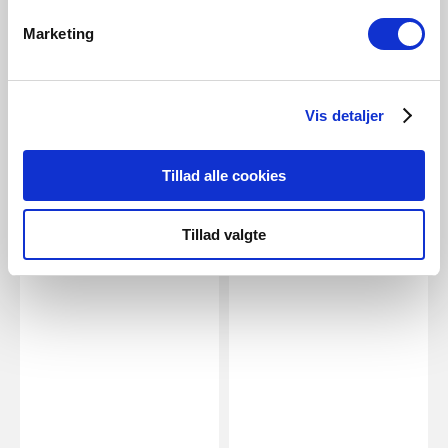
EUR 3,49
EUR 3,95
Marketing
Energetic
Energetic
E27 | A60 | 2700 Kelvin | 806
E27 | A60 | Dim | 2700 Kelvin |
Lumen
806 Lumen
Vis detaljer
Artikelnummer 5181000321
Artikelnummer 5181003621
Tillad alle cookies
Verwandte Produkte
Tillad valgte