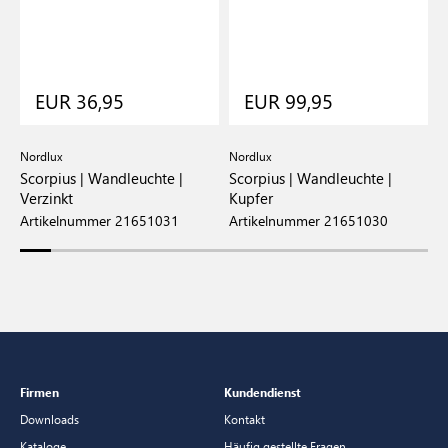
EUR 36,95
EUR 99,95
Nordlux
Nordlux
N
Scorpius | Wandleuchte |
Scorpius | Wandleuchte |
S
Verzinkt
Kupfer
W
Artikelnummer 21651031
Artikelnummer 21651030
A
Firmen
Kundendienst
Downloads
Kontakt
Kataloge
Häufig gestellte Fragen