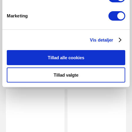
EUR 2,49
EUR 9,95
Marketing
Energetic
Nordlux
GU10 | PAR16 | 2700 Kelvin |
Smart GU10 | 2200-6500
345 Lumen
Kelvin | 380 Lumen |
Vis detaljer
Leuchtmittel | Klar
Artikelnummer 5174008621
Artikelnummer 2070031000
Tillad alle cookies
Tillad valgte
Verwandte Produkte