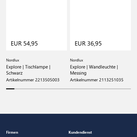
EUR 54,95
EUR 36,95
Nordlux
Nordlux
N
|
Explore | Tischlampe |
Explore | Wandleuchte |
E
Schwarz
Messing
M
Artikelnummer 2213505003
Artikelnummer 2113251035
A
Firmen
Kundendienst