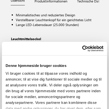
Übersicht
Produktinformationen
Technische Daten
Minimalistisches und reduziertes Design
Verstellbarer Leuchtenkopf für ein gerichtetes Licht
Lange LED-Lebensdauer (25.000 Stunden)
Leuchtmittelsockel
LED – Nicht austauschbare Lichtquelle
Dimmbar?
Ja, dimmbare Lichtquelle mit Knopf oder
Berührungsfunktion eingebaut
Farbtemperatur (K)
Denne hjemmeside bruger cookies
2700
Vi bruger cookies til at tilpasse vores indhold og
Helligkeit des Lichts (Lumen)
annoncer, til at vise dig funktioner til sociale medier og til
320.0
at analysere vores trafik. Vi deler også oplysninger om
IP-Grad
din brug af vores hjemmeside med vores partnere inden
IP20
for sociale medier, annonceringspartnere og
Bereich
analysepartnere. Vores partnere kan kombinere disse
Innenbereich
data med andre oplysninger, du har givet dem, eller som