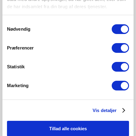
Hauptmaterial
de har indsamlet fra din brug af deres tjenester.
Metall
Samtykkevalg
Nødvendig
Weiss
Schwarz
2112245001
2112245003
Præferencer
Statistik
Verwandte Produkte
Marketing
Vis detaljer
Tillad alle cookies