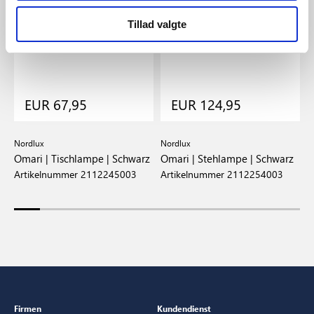
Tillad valgte
EUR 67,95
EUR 124,95
Nordlux
Nordlux
N
|
Omari | Tischlampe | Schwarz
Omari | Stehlampe | Schwarz
O
Artikelnummer 2112245003
Artikelnummer 2112254003
A
Firmen
Kundendienst