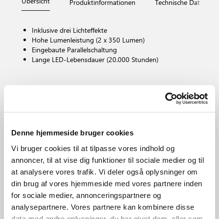
Übersicht
Produktinformationen
Technische Daten
Inklusive drei Lichteffekte
Hohe Lumenleistung (2 x 350 Lumen)
Eingebaute Parallelschaltung
Lange LED-Lebensdauer (20.000 Stunden)
Leuchtmittelsockel
LED – Nicht austauschbare Lichtquelle
Dimmbar?
Nein, Dimming nicht möglich
Denne hjemmeside bruger cookies
Farbtemperatur (K)
3000
Vi bruger cookies til at tilpasse vores indhold og
Helligkeit des Lichts (Lumen)
annoncer, til at vise dig funktioner til sociale medier og til
350.0
at analysere vores trafik. Vi deler også oplysninger om
IP-Grad
din brug af vores hjemmeside med vores partnere inden
IP54
for sociale medier, annonceringspartnere og
Bereich
analysepartnere. Vores partnere kan kombinere disse
Außen
data med andre oplysninger, du har givet dem, eller som