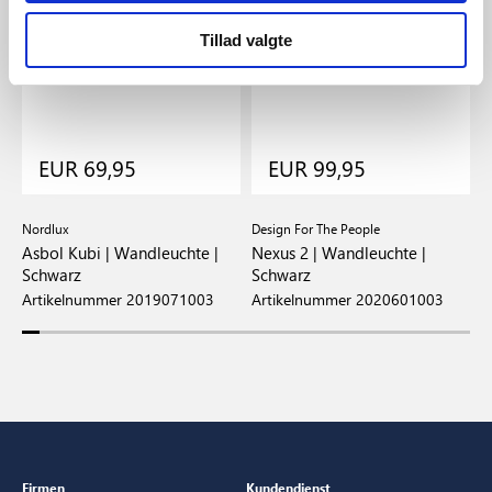
Tillad valgte
EUR 69,95
EUR 99,95
Nordlux
Design For The People
D
|
Asbol Kubi | Wandleuchte |
Nexus 2 | Wandleuchte |
N
Schwarz
Schwarz
W
Artikelnummer 2019071003
Artikelnummer 2020601003
A
Firmen
Kundendienst