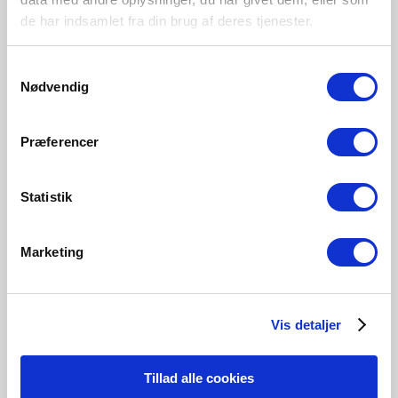
Hauptmaterial
de har indsamlet fra din brug af deres tjenester.
Aluminium
Samtykkevalg
Nødvendig
Schwarz
84971003
Præferencer
Statistik
Verwandte Produkte
Marketing
Vis detaljer
Tillad alle cookies