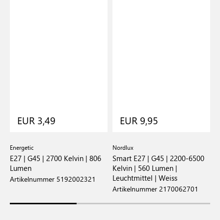
EUR 3,49
EUR 9,95
Energetic
Nordlux
E
 |
E27 | G45 | 2700 Kelvin | 806
Smart E27 | G45 | 2200-6500
E
Lumen
Kelvin | 560 Lumen |
4
Leuchtmittel | Weiss
Artikelnummer 5192002321
A
Artikelnummer 2170062701