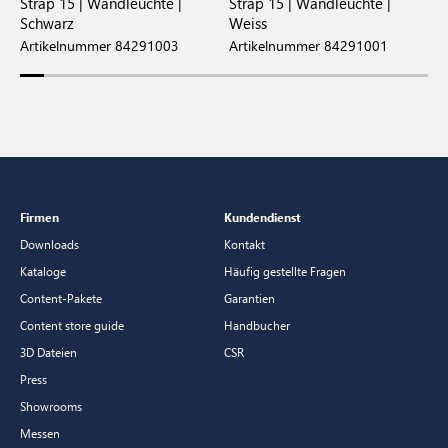
Strap 15 | Wandleuchte |
Strap 15 | Wandleuchte |
S
Schwarz
Weiss
S
Artikelnummer 84291003
Artikelnummer 84291001
A
Firmen
Kundendienst
Downloads
Kontakt
Kataloge
Häufig gestellte Fragen
Content-Pakete
Garantien
Content store guide
Handbucher
3D Dateien
CSR
Press
Showrooms
Messen