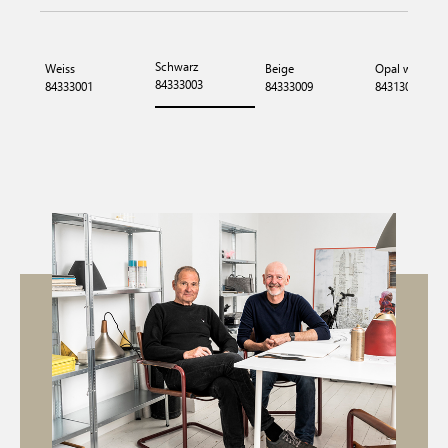
Schwarz
Weiss
Beige
Opal weiss
84333003
84333001
84333009
84313001