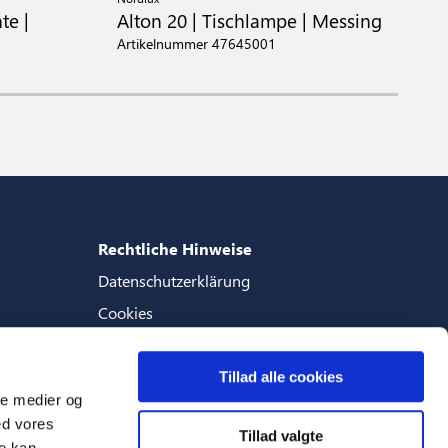
te |
Alton 20 | Tischlampe | Messing
A
Artikelnummer 47645001
A
Rechtliche Hinweise
Datenschutzerklärung
Cookies
Geschaftsbedingungen
Tillad alle cookies
ale medier og
ed vores
Tillad valgte
Sprachen
re kan