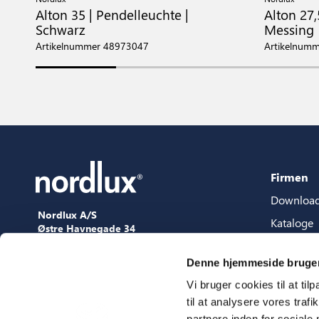
Alton 35 | Pendelleuchte |
Alton 27,
Schwarz
Messing
Artikelnummer 48973047
Artikelnum
Firmen
Downloa
Nordlux A/S
Kataloge
Østre Havnegade 34
9000 Aalborg
Content-
+45 98 18 16 11
Denne hjemmeside bruger
Content s
[email protected]
Vi bruger cookies til at til
3D Datei
til at analysere vores tra
Press
partnere inden for sociale