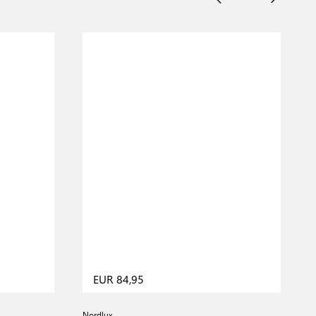
EUR 84,95
Nordlux
N