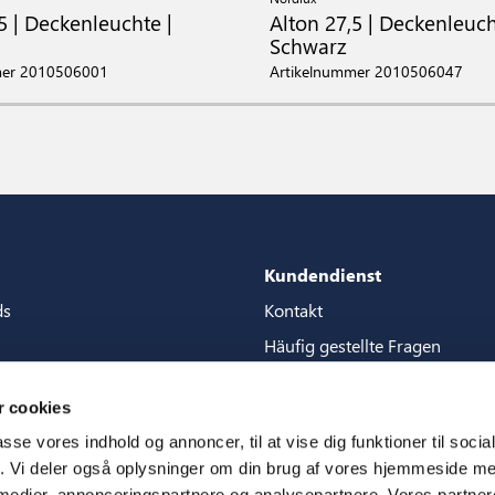
5 | Deckenleuchte |
Alton 27,5 | Deckenleuch
Schwarz
mer 2010506001
Artikelnummer 2010506047
Kundendienst
ds
Kontakt
Häufig gestellte Fragen
Pakete
Garantien
 cookies
tore guide
Handbucher
passe vores indhold og annoncer, til at vise dig funktioner til soci
en
CSR
fik. Vi deler også oplysninger om din brug af vores hjemmeside m
 medier, annonceringspartnere og analysepartnere. Vores partne