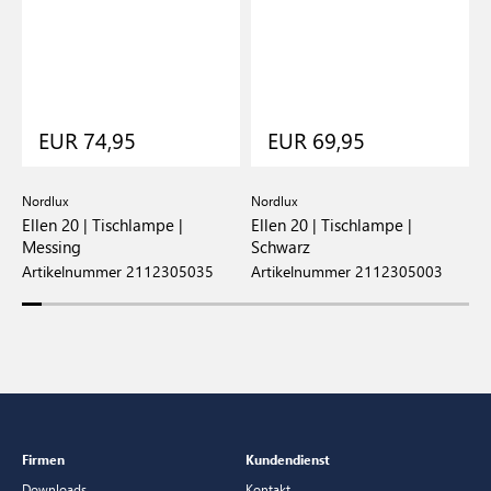
EUR 74,95
EUR 69,95
Nordlux
Nordlux
N
Ellen 20 | Tischlampe |
Ellen 20 | Tischlampe |
E
Messing
Schwarz
G
Artikelnummer 2112305035
Artikelnummer 2112305003
A
Firmen
Kundendienst
Downloads
Kontakt