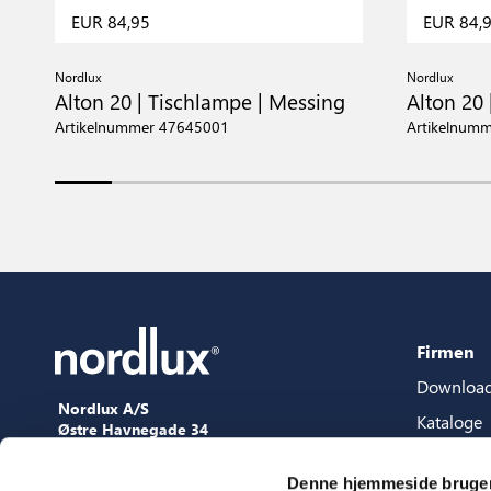
EUR 84,95
EUR 84,
Nordlux
Nordlux
r
Alton 20 | Tischlampe | Messing
Alton 20 
Artikelnummer 47645001
Artikelnum
Firmen
Downloa
Nordlux A/S
Kataloge
Østre Havnegade 34
9000 Aalborg
Content-
+45 98 18 16 11
Denne hjemmeside bruger