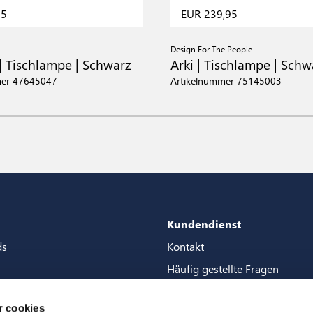
95
EUR 239,95
Design For The People
| Tischlampe | Schwarz
Arki | Tischlampe | Schw
mer 47645047
Artikelnummer 75145003
Kundendienst
ds
Kontakt
Häufig gestellte Fragen
Pakete
Garantien
 cookies