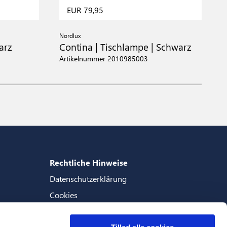
EUR 79,95
Nordlux
N
arz
Contina | Tischlampe | Schwarz
S
W
Artikelnummer 2010985003
A
Rechtliche Hinweise
Datenschutzerklärung
Cookies
Geschaftsbedingungen