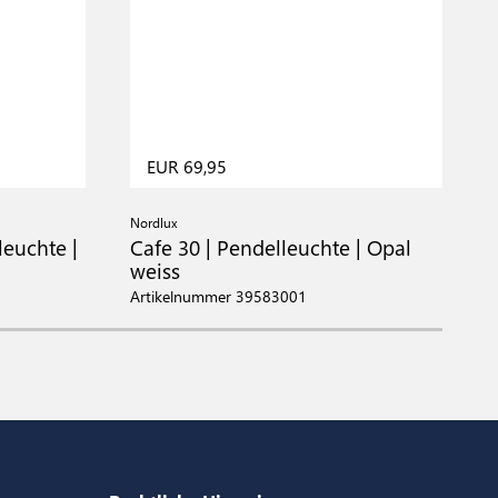
EUR 69,95
Nordlux
N
leuchte |
Cafe 30 | Pendelleuchte | Opal
T
weiss
S
Artikelnummer 39583001
A