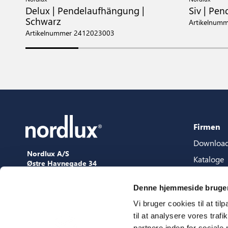
Delux | Pendelaufhängung |
Siv | Pe
Schwarz
Artikelnum
Artikelnummer 2412023003
Firmen
Downloa
Nordlux A/S
Kataloge
Østre Havnegade 34
9000 Aalborg
Content-
+45 98 18 16 11
Denne hjemmeside bruger
Content s
[email protected]
Vi bruger cookies til at til
3D Datei
til at analysere vores tra
Press
partnere inden for sociale