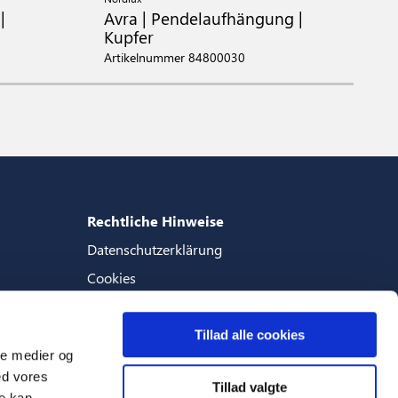
|
Avra | Pendelaufhängung |
A
Kupfer
S
Artikelnummer 84800030
A
Rechtliche Hinweise
Datenschutzerklärung
Cookies
Geschaftsbedingungen
Tillad alle cookies
ale medier og
ed vores
Tillad valgte
Sprachen
re kan