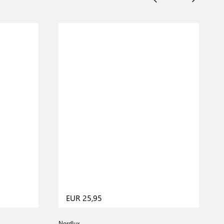
EUR 25,95
Nordlux
N