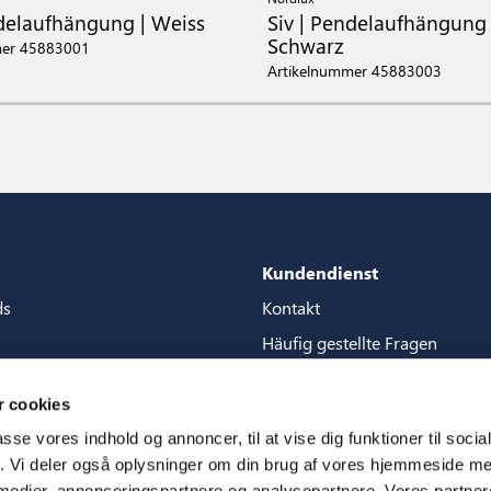
ndelaufhängung | Weiss
Siv | Pendelaufhängung 
Schwarz
mer 45883001
Artikelnummer 45883003
Kundendienst
ds
Kontakt
Häufig gestellte Fragen
Pakete
Garantien
 cookies
tore guide
Handbucher
passe vores indhold og annoncer, til at vise dig funktioner til soci
en
CSR
fik. Vi deler også oplysninger om din brug af vores hjemmeside m
 medier, annonceringspartnere og analysepartnere. Vores partne