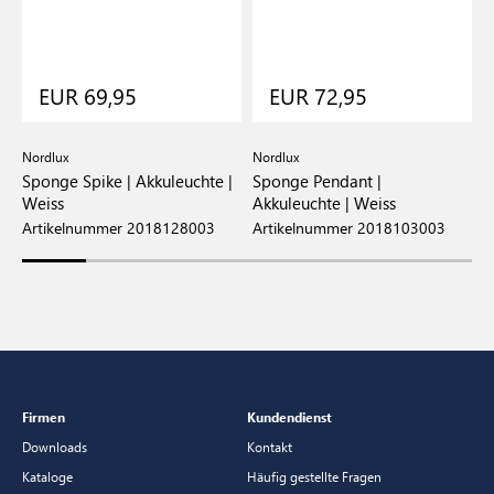
EUR 69,95
EUR 72,95
Nordlux
Nordlux
N
Sponge Spike | Akkuleuchte |
Sponge Pendant |
S
Weiss
Akkuleuchte | Weiss
W
Artikelnummer 2018128003
Artikelnummer 2018103003
A
Firmen
Kundendienst
Downloads
Kontakt
Kataloge
Häufig gestellte Fragen