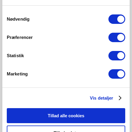
Samtykkevalg
Nødvendig
Præferencer
Statistik
Entworden von Says Who
Marketing
Says Who ist ein dänisches Designstudio, gegründet von
Kasper Meldgaard und Nikolaj Duve. Verwurzelt in
skandinavischen Designtraditionen wird ihre Arbeit von
der Liebe zum Handwerk, zur Einfachheit und zur
Vis detaljer
Sinnhaftigkeit geleitet. Da sie inmitten von Möbeln und
einer Kultur aufgewachsen sind, die Form und Funktion
Tillad alle cookies
schätzt, wurde Design für beide zu einem natürlichen
Weg.