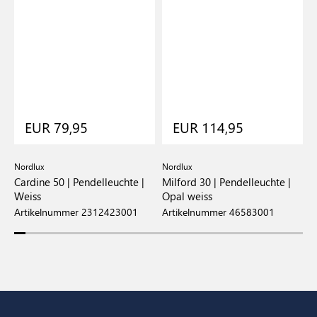
EUR 79,95
EUR 114,95
Nordlux
Nordlux
N
al
Cardine 50 | Pendelleuchte |
Milford 30 | Pendelleuchte |
J
Weiss
Opal weiss
P
Artikelnummer 2312423001
Artikelnummer 46583001
A