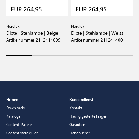
EUR 264,95
EUR 264,95
Nordlux
Nordlux
N
Dicte | Stehlampe | Beige
Dicte | Stehlampe | Weiss
D
B
Artikelnummer 2112414009
Artikelnummer 2112414001
A
Firmen
Kundendienst
Downloads
Kontakt
Kataloge
Häufig gestellte Fragen
Content-Pakete
Garantien
Content store guide
Handbucher