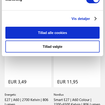
Vis detaljer
Tillad alle cookies
Tillad valgte
EUR 3,49
EUR 11,95
Energetic
Nordlux
E
 |
E27 | A60 | 2700 Kelvin | 806
Smart E27 | A60 Colour |
E
Lumen
2200-6500 Kelvin | 806 Lumen
8