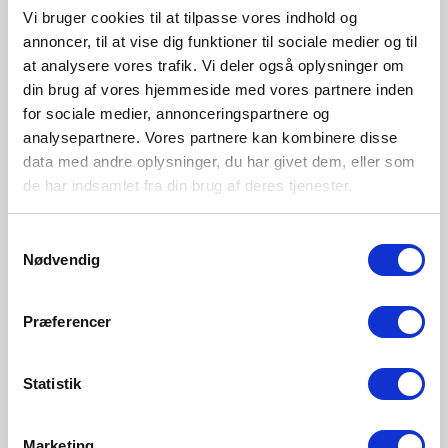
Vi bruger cookies til at tilpasse vores indhold og
annoncer, til at vise dig funktioner til sociale medier og til
Entworden von Says Who
at analysere vores trafik. Vi deler også oplysninger om
din brug af vores hjemmeside med vores partnere inden
Says Who ist ein dänisches Designstudio, gegründet von
for sociale medier, annonceringspartnere og
Kasper Meldgaard und Nikolaj Duve. Verwurzelt in
analysepartnere. Vores partnere kan kombinere disse
skandinavischen Designtraditionen wird ihre Arbeit von
data med andre oplysninger, du har givet dem, eller som
der Liebe zum Handwerk, zur Einfachheit und zur
de har indsamlet fra din brug af deres tjenester.
Sinnhaftigkeit geleitet. Da sie inmitten von Möbeln und
einer Kultur aufgewachsen sind, die Form und Funktion
schätzt, wurde Design für beide zu einem natürlichen
Samtykkevalg
Weg.
Nødvendig
Præferencer
Die Designer und Designerinnen entdecken
Statistik
Marketing