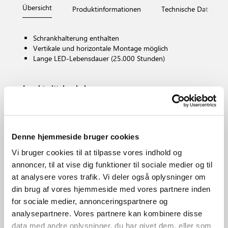
Übersicht
Produktinformationen
Technische Daten
Schrankhalterung enthalten
Vertikale und horizontale Montage möglich
Lange LED-Lebensdauer (25.000 Stunden)
Leuchtmittelsockel
LED – Nicht austauschbare Lichtquelle
Dimmbar?
Nein, Dimming nicht möglich
Farbtemperatur (K)
Denne hjemmeside bruger cookies
3000
Vi bruger cookies til at tilpasse vores indhold og
Helligkeit des Lichts (Lumen)
annoncer, til at vise dig funktioner til sociale medier og til
900.0
at analysere vores trafik. Vi deler også oplysninger om
IP-Grad
din brug af vores hjemmeside med vores partnere inden
IP44
for sociale medier, annonceringspartnere og
Bereich
analysepartnere. Vores partnere kan kombinere disse
Innenbereich
data med andre oplysninger, du har givet dem, eller som