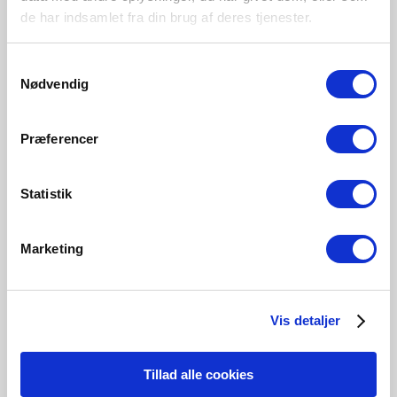
Hauptmaterial
de har indsamlet fra din brug af deres tjenester.
Plastik
Samtykkevalg
Nødvendig
Schwarz
Holzfolie
Weiss
2015311003
2015311004
2015311001
Præferencer
Statistik
Verwandte Produkte
Marketing
Vis detaljer
Tillad alle cookies