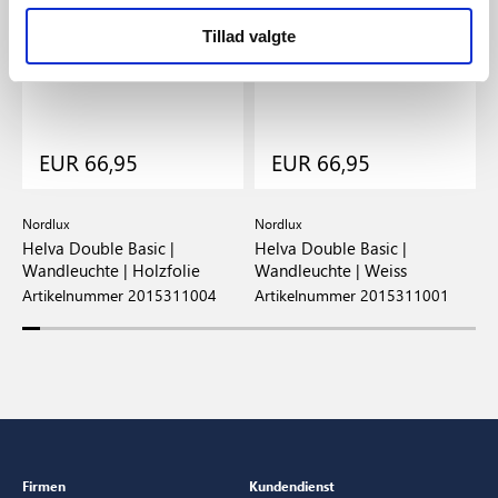
Tillad valgte
EUR 66,95
EUR 66,95
Nordlux
Nordlux
D
|
Helva Double Basic |
Helva Double Basic |
N
Wandleuchte | Holzfolie
Wandleuchte | Weiss
S
Artikelnummer 2015311004
Artikelnummer 2015311001
A
Firmen
Kundendienst