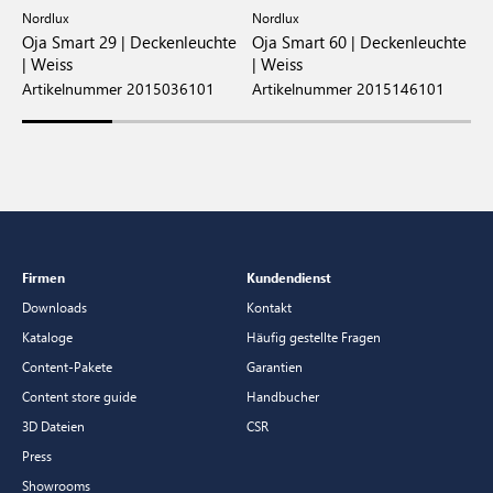
Nordlux
Nordlux
N
e
Oja Smart 29 | Deckenleuchte
Oja Smart 60 | Deckenleuchte
O
| Weiss
| Weiss
|
Artikelnummer 2015036101
Artikelnummer 2015146101
A
Firmen
Kundendienst
Downloads
Kontakt
Kataloge
Häufig gestellte Fragen
Content-Pakete
Garantien
Content store guide
Handbucher
3D Dateien
CSR
Press
Showrooms