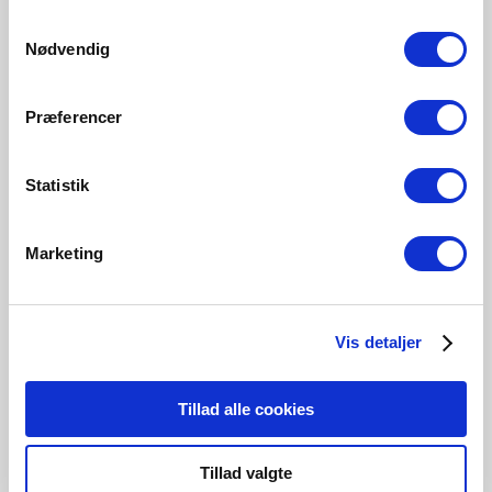
470 Lumen
215 Lumen
806 Lumen
250 Lumen
Samtykkevalg
5182000121
5182003321
5192002121
5182014121
Nødvendig
Præferencer
Statistik
Verwandte Produkte
Marketing
Vis detaljer
Tillad alle cookies
Tillad valgte