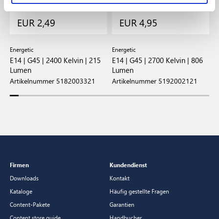
EUR 2,49
EUR 4,95
Energetic
Energetic
E
 |
E14 | G45 | 2400 Kelvin | 215
E14 | G45 | 2700 Kelvin | 806
E
Lumen
Lumen
L
Artikelnummer 5182003321
Artikelnummer 5192002121
A
Firmen
Kundendienst
Downloads
Kontakt
Kataloge
Häufig gestellte Fragen
Content-Pakete
Garantien
Content store guide
Handbucher