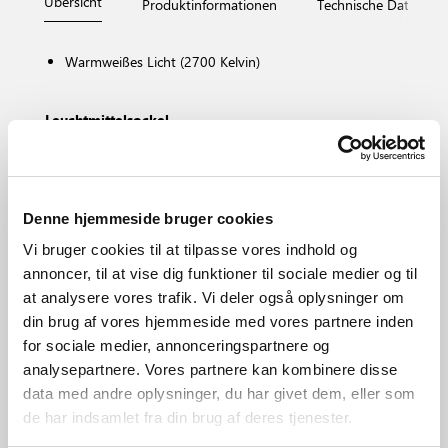
Übersicht
Produktinformationen
Technische Daten
Warmweißes Licht (2700 Kelvin)
Leuchtmittelsockel
E14
Dimmbar?
Nein, Dimming nicht möglich
Farbtemperatur (K)
Denne hjemmeside bruger cookies
2700
Vi bruger cookies til at tilpasse vores indhold og
Helligkeit des Lichts (Lumen)
annoncer, til at vise dig funktioner til sociale medier og til
470.0
at analysere vores trafik. Vi deler også oplysninger om
Bereich
din brug af vores hjemmeside med vores partnere inden
Diverse (je nach Platzierung)
for sociale medier, annonceringspartnere og
Hauptmaterial
analysepartnere. Vores partnere kan kombinere disse
Glas
data med andre oplysninger, du har givet dem, eller som
de har indsamlet fra din brug af deres tjenester.