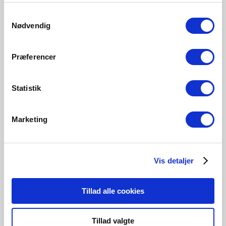
Samtykkevalg
806 Lumen
470 Lumen
1055 Lumen
806 Lumen
Nødvendig
5161009021
5191001721
5181001321
5181000321
Præferencer
Statistik
Verwandte Produkte
Marketing
Vis detaljer
Tillad alle cookies
Tillad valgte